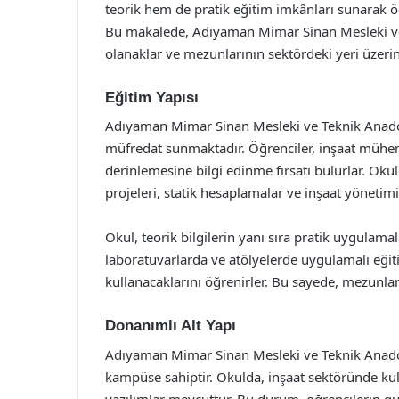
teorik hem de pratik eğitim imkânları sunarak öğ
Bu makalede, Adıyaman Mimar Sinan Mesleki ve 
olanaklar ve mezunlarının sektördeki yeri üzerin
Eğitim Yapısı
Adıyaman Mimar Sinan Mesleki ve Teknik Anadolu
müfredat sunmaktadır. Öğrenciler, inşaat mühend
derinlemesine bilgi edinme fırsatı bulurlar. Oku
projeleri, statik hesaplamalar ve inşaat yönetim
Okul, teorik bilgilerin yanı sıra pratik uygulam
laboratuvarlarda ve atölyelerde uygulamalı eğitim
kullanacaklarını öğrenirler. Bu sayede, mezunla
Donanımlı Alt Yapı
Adıyaman Mimar Sinan Mesleki ve Teknik Anadolu
kampüse sahiptir. Okulda, inşaat sektöründe kul
yazılımlar mevcuttur. Bu durum, öğrencilerin gü