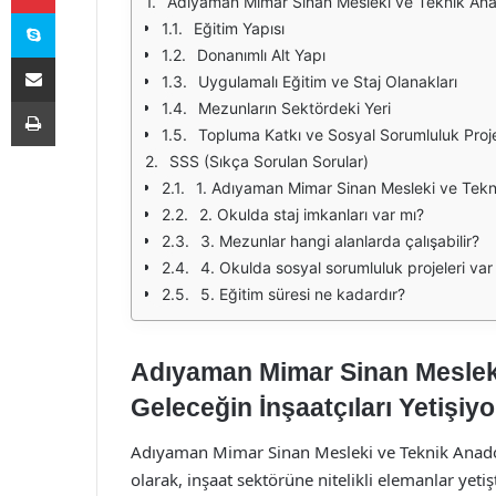
Adıyaman Mimar Sinan Mesleki ve Teknik Anadol
Skype
Eğitim Yapısı
Donanımlı Alt Yapı
E-Posta ile paylaş
Uygulamalı Eğitim ve Staj Olanakları
Yazdır
Mezunların Sektördeki Yeri
Topluma Katkı ve Sosyal Sorumluluk Proje
SSS (Sıkça Sorulan Sorular)
1. Adıyaman Mimar Sinan Mesleki ve Tekn
2. Okulda staj imkanları var mı?
3. Mezunlar hangi alanlarda çalışabilir?
4. Okulda sosyal sorumluluk projeleri var
5. Eğitim süresi ne kadardır?
Adıyaman Mimar Sinan Mesleki
Geleceğin İnşaatçıları Yetişiyo
Adıyaman Mimar Sinan Mesleki ve Teknik Anadolu
olarak, inşaat sektörüne nitelikli elemanlar ye