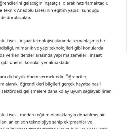
rencilerini geleceğin inşaatçısı olarak hazırlamaktadır.
Teknik Anadolu Lisesi’nin eğitim yapısı, sunduğu
de durulacaktır.
 Lisesi, inşaat teknolojisi alanında uzmanlaşmış bir
isliği, mimarlık ve yapı teknolojileri gibi konularda
lda verilen dersler arasında yapı malzemeleri, inşaat
i gibi önemli konular yer almaktadır.
alara da büyük önem vermektedir. Öğrenciler,
 alarak, öğrendikleri bilgileri gerçek hayatta nasıl
r sektördeki gelişmelere daha kolay uyum sağlayabilirler.
 Lisesi, modern eğitim olanaklarıyla donatılmış bir
lanılan en son teknolojiye sahip ekipmanlar ve
nümüz inşaat standartlarına uygun bilgi ve becerilerle