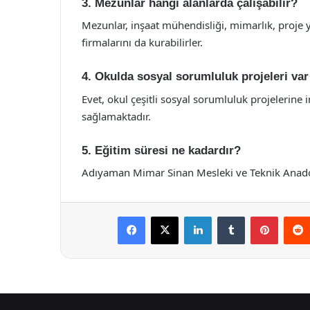
3. Mezunlar hangi alanlarda çalışabilir?
Mezunlar, inşaat mühendisliği, mimarlık, proje yö
firmalarını da kurabilirler.
4. Okulda sosyal sorumluluk projeleri va
Evet, okul çeşitli sosyal sorumluluk projelerine
sağlamaktadır.
5. Eğitim süresi ne kadardır?
Adıyaman Mimar Sinan Mesleki ve Teknik Anadolu 
Facebook
X
LinkedIn
Tumblr
Pintere