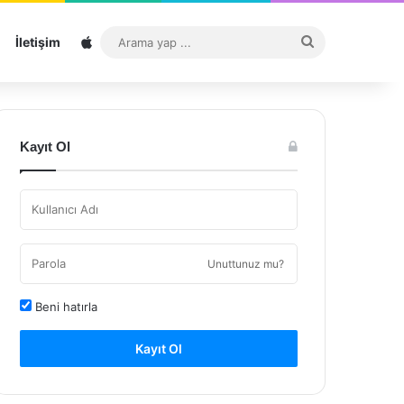
Sitemap
Arama
İletişim
yap
...
Kayıt Ol
Unuttunuz mu?
Beni hatırla
Kayıt Ol