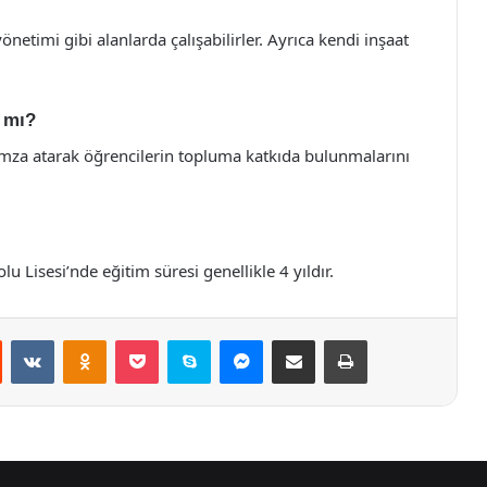
netimi gibi alanlarda çalışabilirler. Ayrıca kendi inşaat
r mı?
 imza atarak öğrencilerin topluma katkıda bulunmalarını
Lisesi’nde eğitim süresi genellikle 4 yıldır.
st
Reddit
VKontakte
Odnoklassniki
Pocket
Skype
Messenger
E-Posta ile paylaş
Yazdır