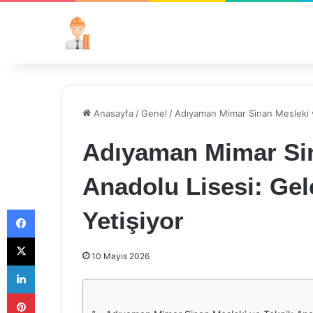
Anasayfa
/
Genel
/
Adıyaman Mimar Sinan Mesleki ve
Adıyaman Mimar Sin
Anadolu Lisesi: Gele
Facebook
Yetişiyor
X
10 Mayıs 2026
LinkedIn
Pinterest