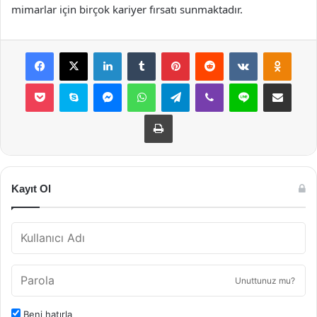
mimarlar için birçok kariyer fırsatı sunmaktadır.
Facebook
X
LinkedIn
Tumblr
Pinterest
Reddit
VKontakte
Odnok
Pocket
Skype
Messenger
WhatsApp
Telegram
Viber
Line
E-Posta ile payla
Yazdır
Kayıt Ol
Unuttunuz mu?
Beni hatırla