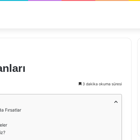
anları
3 dakika okuma süresi
a Fırsatlar
eler
iz?