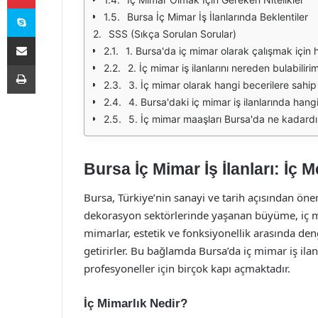
Skype
Bursa İç Mimar İş İlanlarında Beklentiler
SSS (Sıkça Sorulan Sorular)
E-Posta ile paylaş
1. Bursa'da iç mimar olarak çalışmak için 
Yazdır
2. İç mimar iş ilanlarını nereden bulabiliri
3. İç mimar olarak hangi becerilere sahip
4. Bursa'daki iç mimar iş ilanlarında han
5. İç mimar maaşları Bursa'da ne kadardı
Bursa İç Mimar İş İlanları: İç 
Bursa, Türkiye’nin sanayi ve tarih açısından öneml
dekorasyon sektörlerinde yaşanan büyüme, iç mim
mimarlar, estetik ve fonksiyonellik arasında den
getirirler. Bu bağlamda Bursa’da iç mimar iş il
profesyoneller için birçok kapı açmaktadır.
İç Mimarlık Nedir?