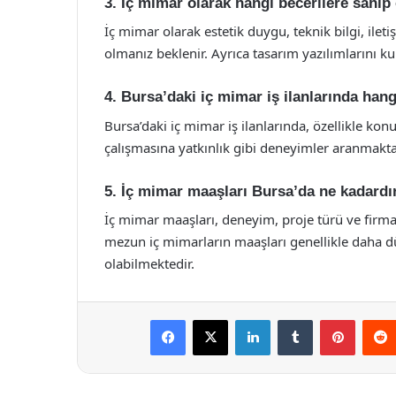
3. İç mimar olarak hangi becerilere sahip
İç mimar olarak estetik duygu, teknik bilgi, ileti
olmanız beklenir. Ayrıca tasarım yazılımlarını k
4. Bursa’daki iç mimar iş ilanlarında ha
Bursa’daki iç mimar iş ilanlarında, özellikle kon
çalışmasına yatkınlık gibi deneyimler aranmakta
5. İç mimar maaşları Bursa’da ne kadardı
İç mimar maaşları, deneyim, proje türü ve firm
mezun iç mimarların maaşları genellikle daha d
olabilmektedir.
Facebook
X
LinkedIn
Tumblr
Pintere