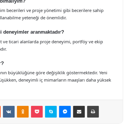
 olmalıyım?
şim becerileri ve proje yönetimi gibi becerilere sahip
ullanabilme yeteneği de önemlidir.
ngi deneyimler aranmaktadır?
ut ve ticari alanlarda proje deneyimi, portföy ve ekip
dır.
r?
anın büyüklüğüne göre değişiklik göstermektedir. Yeni
üşükken, deneyimli iç mimarların maaşları daha yüksek
st
Reddit
VKontakte
Odnoklassniki
Pocket
Skype
Messenger
E-Posta ile paylaş
Yazdır