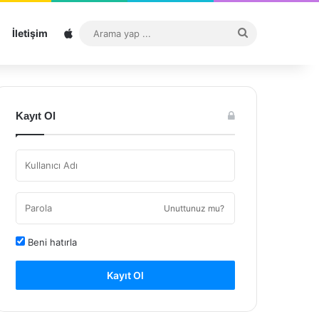
Sitemap
Arama
İletişim
yap
...
Kayıt Ol
Unuttunuz mu?
Beni hatırla
Kayıt Ol