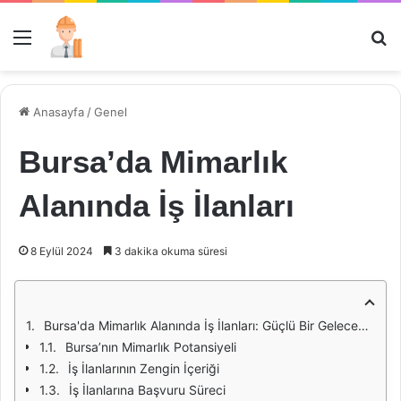
Menü
Ar
Anasayfa
/
Genel
Bursa’da Mimarlık
Alanında İş İlanları
8 Eylül 2024
3 dakika okuma süresi
Bursa'da Mimarlık Alanında İş İlanları: Güçlü Bir Geleceğe Adım Atmak
Bursa’nın Mimarlık Potansiyeli
İş İlanlarının Zengin İçeriği
İş İlanlarına Başvuru Süreci