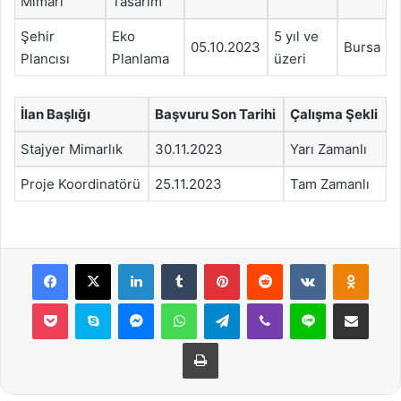
Mimarı
Tasarım
Şehir
Eko
5 yıl ve
05.10.2023
Bursa
Plancısı
Planlama
üzeri
İlan Başlığı
Başvuru Son Tarihi
Çalışma Şekli
Stajyer Mimarlık
30.11.2023
Yarı Zamanlı
Proje Koordinatörü
25.11.2023
Tam Zamanlı
Facebook
X
LinkedIn
Tumblr
Pinterest
Reddit
VKontakte
Odnok
Pocket
Skype
Messenger
WhatsApp
Telegram
Viber
Line
E-Posta ile payla
Yazdır