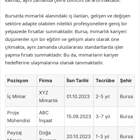
kalmaz, aynı zamanda çevre bilincini de artırmaktadır.
Bursa’da mimarlık alanındaki iş ilanları, gelişen ve değişen
sektöre adapte olabilen nitelikli profesyonellere geniş bir
yelpazede fırsatlar sunmaktadır. Bursa, mimarlık kariyeri
düşünenler için bir eğitim ve gelişim alanı olarak öne
çıkmakta, aynı zamanda uluslararası standartlarda işler
yapma fırsatı sunmaktadır. Bu da, mimarların kariyer
hedeflerine ulaşmalarına olanak tanımaktadır.
Pozisyon
Firma
İlan Tarihi
Tecrübe
Şehir
XYZ
İç Mimar
01.10.2023
2-5 yıl
Bursa
Mimarlık
Proje
ABC
15.09.2023
3-7 yıl
Bursa
Mühendisi
İnşaat
Peyzaj
Doğa
20.10.2023
1-3 yıl
Bursa