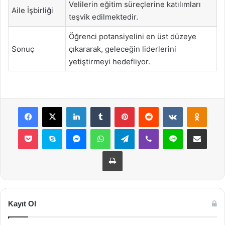
Velilerin eğitim süreçlerine katılımları
Aile İşbirliği
teşvik edilmektedir.
Öğrenci potansiyelini en üst düzeye
Sonuç
çıkararak, geleceğin liderlerini
yetiştirmeyi hedefliyor.
Facebook
X
LinkedIn
Tumblr
Pinterest
Reddit
VKontakte
Odnok
Pocket
Skype
Messenger
WhatsApp
Telegram
Viber
Line
E-Posta ile payla
Yazdır
Kayıt Ol