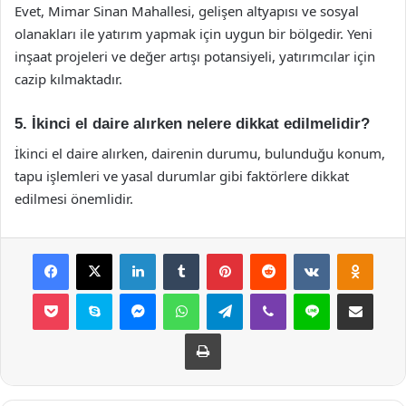
Evet, Mimar Sinan Mahallesi, gelişen altyapısı ve sosyal
olanakları ile yatırım yapmak için uygun bir bölgedir. Yeni
inşaat projeleri ve değer artışı potansiyeli, yatırımcılar için
cazip kılmaktadır.
5. İkinci el daire alırken nelere dikkat edilmelidir?
İkinci el daire alırken, dairenin durumu, bulunduğu konum,
tapu işlemleri ve yasal durumlar gibi faktörlere dikkat
edilmesi önemlidir.
Facebook
X
LinkedIn
Tumblr
Pinterest
Reddit
VKontakte
Odnok
Pocket
Skype
Messenger
WhatsApp
Telegram
Viber
Line
E-Posta ile payla
Yazdır