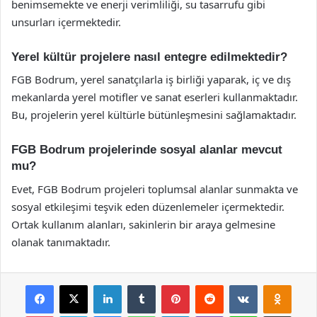
benimsemekte ve enerji verimliliği, su tasarrufu gibi
unsurları içermektedir.
Yerel kültür projelere nasıl entegre edilmektedir?
FGB Bodrum, yerel sanatçılarla iş birliği yaparak, iç ve dış
mekanlarda yerel motifler ve sanat eserleri kullanmaktadır.
Bu, projelerin yerel kültürle bütünleşmesini sağlamaktadır.
FGB Bodrum projelerinde sosyal alanlar mevcut
mu?
Evet, FGB Bodrum projeleri toplumsal alanlar sunmakta ve
sosyal etkileşimi teşvik eden düzenlemeler içermektedir.
Ortak kullanım alanları, sakinlerin bir araya gelmesine
olanak tanımaktadır.
Facebook
X
LinkedIn
Tumblr
Pinterest
Reddit
VKontakte
Odnok
Pocket
Skype
Messenger
WhatsApp
Telegram
Viber
Line
E-Posta ile payla