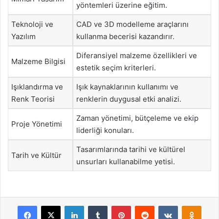
yöntemleri üzerine eğitim.
Teknoloji ve
CAD ve 3D modelleme araçlarını
Yazılım
kullanma becerisi kazandırır.
Diferansiyel malzeme özellikleri ve
Malzeme Bilgisi
estetik seçim kriterleri.
Işıklandırma ve
Işık kaynaklarının kullanımı ve
Renk Teorisi
renklerin duygusal etki analizi.
Zaman yönetimi, bütçeleme ve ekip
Proje Yönetimi
liderliği konuları.
Tasarımlarında tarihi ve kültürel
Tarih ve Kültür
unsurları kullanabilme yetisi.
Facebook
X
LinkedIn
Tumblr
Pinterest
Reddit
VKontakte
Odnok