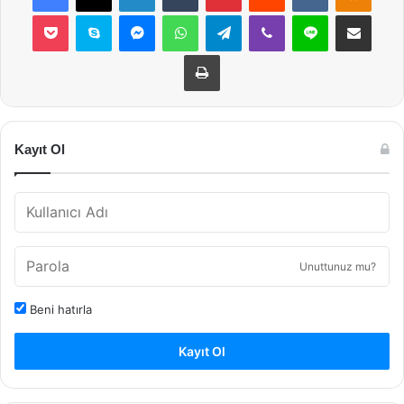
Pocket
Skype
Messenger
WhatsApp
Telegram
Viber
Line
E-Posta ile payla
Yazdır
Kayıt Ol
Unuttunuz mu?
Beni hatırla
Kayıt Ol