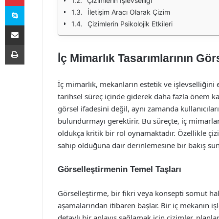
Çizimlerin İşlevselliği
Skype
İletişim Aracı Olarak Çizim
Çizimlerin Psikolojik Etkileri
E-Posta ile paylaş
Yazdır
İç Mimarlık Tasarımlarının Gör
İç mimarlık, mekanların estetik ve işlevselliğin
tarihsel süreç içinde giderek daha fazla önem k
görsel ifadesini değil, aynı zamanda kullanıcıları
bulundurmayı gerektirir. Bu süreçte, iç mimarların
oldukça kritik bir rol oynamaktadır. Özellikle çi
sahip olduğuna dair derinlemesine bir bakış sun
Görselleştirmenin Temel Taşları
Görselleştirme, bir fikri veya konsepti somut hal
aşamalarından itibaren başlar. Bir iç mekanın iş
detaylı bir anlayış sağlamak için çizimler, planla