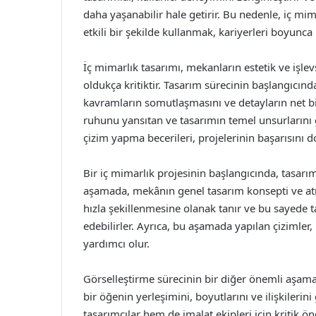
daha yaşanabilir hale getirir. Bu nedenle, iç mima
etkili bir şekilde kullanmak, kariyerleri boyunca 
İç mimarlık tasarımı, mekanların estetik ve işlevs
oldukça kritiktir. Tasarım sürecinin başlangıcınd
kavramların somutlaşmasını ve detayların net bir
ruhunu yansıtan ve tasarımın temel unsurlarını g
çizim yapma becerileri, projelerinin başarısını 
Bir iç mimarlık projesinin başlangıcında, tasarımc
aşamada, mekânın genel tasarım konsepti ve atmos
hızla şekillenmesine olanak tanır ve bu sayede ta
edebilirler. Ayrıca, bu aşamada yapılan çizimler
yardımcı olur.
Görselleştirme sürecinin bir diğer önemli aşamas
bir öğenin yerleşimini, boyutlarını ve ilişkilerini
tasarımcılar hem de imalat ekipleri için kritik ö