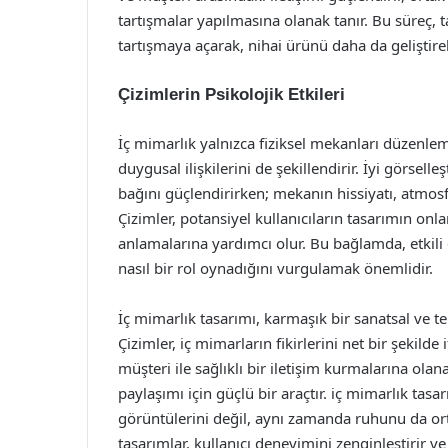
tartışmalar yapılmasına olanak tanır. Bu süreç,
tartışmaya açarak, nihai ürünü daha da geliştireb
Çizimlerin Psikolojik Etkileri
İç mimarlık yalnızca fiziksel mekanları düzenl
duygusal ilişkilerini de şekillendirir. İyi görsell
bağını güçlendirirken; mekanın hissiyatı, atmosferi
Çizimler, potansiyel kullanıcıların tasarımın onl
anlamalarına yardımcı olur. Bu bağlamda, etkili
nasıl bir rol oynadığını vurgulamak önemlidir.
İç mimarlık tasarımı, karmaşık bir sanatsal ve tek
Çizimler, iç mimarların fikirlerini net bir şekild
müşteri ile sağlıklı bir iletişim kurmalarına olan
paylaşımı için güçlü bir araçtır. iç mimarlık tasa
görüntülerini değil, aynı zamanda ruhunu da ort
tasarımlar, kullanıcı deneyimini zenginleştirir ve