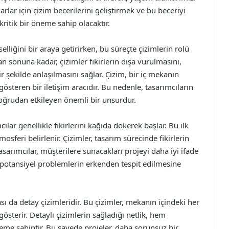
rlar için çizim becerilerini geliştirmek ve bu beceriyi
kritik bir öneme sahip olacaktır.
elliğini bir araya getirirken, bu süreçte çizimlerin rolü
an sonuna kadar, çizimler fikirlerin dışa vurulmasını,
 şekilde anlaşılmasını sağlar. Çizim, bir iç mekanın
österen bir iletişim aracıdır. Bu nedenle, tasarımcıların
doğrudan etkileyen önemli bir unsurdur.
ılar genellikle fikirlerini kağıda dökerek başlar. Bu ilk
feri belirlenir. Çizimler, tasarım sürecinde fikirlerin
sarımcılar, müşterilere sunacakları projeyi daha iyi ifade
, potansiyel problemlerin erkenden tespit edilmesine
ı da detay çizimleridir. Bu çizimler, mekanın içindeki her
 gösterir. Detaylı çizimlerin sağladığı netlik, hem
neme sahiptir. Bu sayede projeler, daha sorunsuz bir