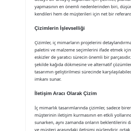
yapmasının en önemli nedenlerinden biri, düşü
kendileri hem de müşterileri için net bir referan
Çizimlerin İşlevselliği
Çizimler, iç mimarların projelerini detaylandır
paletini ve malzeme seçimlerini ifade etmek için kr
eskizler de yaratıcı sürecin önemli bir parçasıdır
şekilde kağıda dökmesine ve alternatif çözümleri
tasarımın geliştirilmesi sürecinde karşılaşılabi
imkanı sunar.
İletişim Aracı Olarak Çizim
İç mimarlık tasarımlarında çizimler, sadece bir
müşterinin iletişim kurmasının en etkili yollarında
sunarken, aynı zamanda onların beklentilerini da
ve müşteri arasındaki iletişimi güçlendirir, ortak