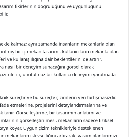
 tasarım fikirlerinin doğruluğunu ve uygunluğunu
ilir.
emekle kalmaz; aynı zamanda insanların mekanlarla olan
eştirilmiş bir iç mekan tasarımı, kullanıcıların mekanla olan
 ve kullanışlılığına dair beklentilerini de artırır.
ara nasıl bir deneyim sunacağını görsel olarak
 çizimlerin, unutulmaz bir kullanıcı deneyimi yaratmada
nik süreçtir ve bu süreçte çizimlerin yeri tartışmasızdır.
e ifade etmelerine, projelerini detaylandırmalarına ve
ak tanır. Görselleştirme, bir tasarımın anlatımı ve
rımlarının görselleştirilmesi, mekanların sadece fiziksel
aya koyar. Uygun çizim teknikleriyle desteklenen
 iç mekanların işlevselliğini artırarak, yaşam alanlarımızı