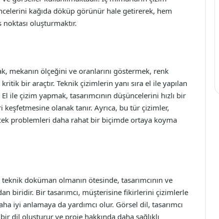
ncelerini kağıda döküp görünür hale getirerek, hem
s noktası oluşturmaktır.
mak, mekanın ölçeğini ve oranlarını göstermek, renk
itik bir araçtır. Teknik çizimlerin yanı sıra el ile yapılan
. El ile çizim yapmak, tasarımcının düşüncelerini hızlı bir
 keşfetmesine olanak tanır. Ayrıca, bu tür çizimler,
lecek problemleri daha rahat bir biçimde ortaya koyma
er teknik doküman olmanın ötesinde, tasarımcının ve
n biridir. Bir tasarımcı, müşterisine fikirlerini çizimlerle
ha iyi anlamaya da yardımcı olur. Görsel dil, tasarımcı
 bir dil oluşturur ve proje hakkında daha sağlıklı