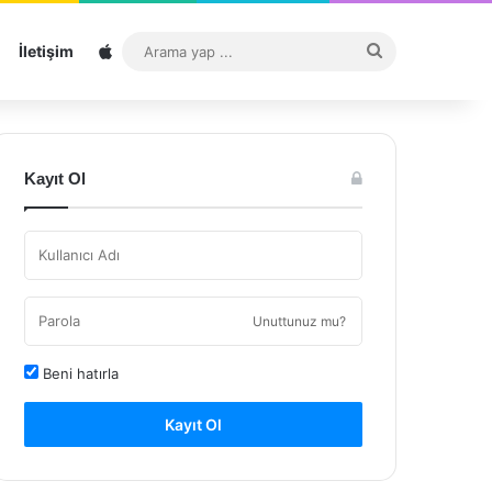
Sitemap
Arama
İletişim
yap
...
Kayıt Ol
Unuttunuz mu?
Beni hatırla
Kayıt Ol