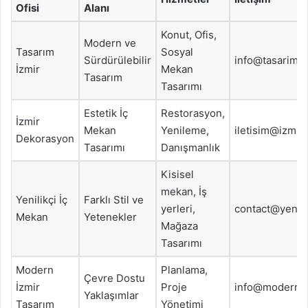
Ofisi
Alanı
Konut, Ofis,
Modern ve
Tasarım
Sosyal
Sürdürülebilir
info@tasarimi
İzmir
Mekan
Tasarım
Tasarımı
Estetik İç
Restorasyon,
İzmir
Mekan
Yenileme,
iletisim@izmi
Dekorasyon
Tasarımı
Danışmanlık
Kisisel
mekan, İş
Yenilikçi İç
Farklı Stil ve
yerleri,
contact@yenili
Mekan
Yetenekler
Mağaza
Tasarımı
Modern
Planlama,
Çevre Dostu
İzmir
Proje
info@moderniz
Yaklaşımlar
Tasarım
Yönetimi