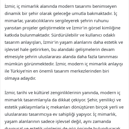
İzmir, iç mimarlık alanında modern tasarımı benimseyen
dinamik bir şehir olarak geleceğe umutla bakmaktadır. İç
mimarlar, yaratıcılıklarını sergileyerek şehrin ruhunu
yansıtan projeler geliştirmekte ve İzmir’in görsel kimliğine
katkıda bulunmaktadır. Sürdürülebilir ve kullanıcı odaklı
tasarım anlayışları, İzmir’in yaşam alanlarını daha estetik ve
işlevsel hale getirirken, bu alandaki gelişmelerin devam
etmesiyle şehrin uluslararası alanda daha fazla tanınması
mümkün görünmektedir. İzmir, modern iç mimarlık anlayışı
ile Türkiye’nin en önemli tasarım merkezlerinden biri
olmaya adaydır.
İzmir, tarihi ve kültürel zenginliklerinin yanında, modern iç
mimarlık tasarımlarıyla da dikkat çekiyor. Şehir, yenilikçi ve
estetik yaklaşımlarla iç mekanları dönüştüren birçok yerli ve
uluslararası tasarımcıya ev sahipliği yapıyor. İç mimarlık,
yaşam alanlarının sadece işlevsel değil, aynı zamanda
duygusal ve estetik yönlerini de göz önünde bulundurarak