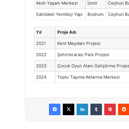
Akıllı Yaşam Merkezi
İzmir
Ceyhun B
Sahildeki Yenilikçi Yapı
Bodrum
Ceyhun B
Yıl
Proje Adı
2021
Kent Meydanı Projesi
2022
Şehirlerarası Park Projesi
2023
Çocuk Oyun Alanı Geliştirme Projes
2024
Toplu Taşıma Aktarma Merkezi
Facebook
X
LinkedIn
Tumblr
Pintere