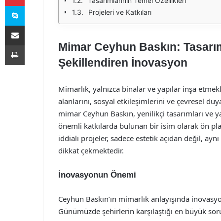
Tasarımlarının Temel Özellikleri
Skype
Projeleri ve Katkıları
E-Posta ile paylaş
Mimar Ceyhun Baskın: Tasarıml
Yazdır
Şekillendiren İnovasyon
Mimarlık, yalnızca binalar ve yapılar inşa etmek
alanlarını, sosyal etkileşimlerini ve çevresel duya
mimar Ceyhun Baskın, yenilikçi tasarımları ve yar
önemli katkılarda bulunan bir isim olarak ön p
iddialı projeler, sadece estetik açıdan değil, ayn
dikkat çekmektedir.
İnovasyonun Önemi
Ceyhun Baskın’ın mimarlık anlayışında inovasyon
Günümüzde şehirlerin karşılaştığı en büyük sorunl