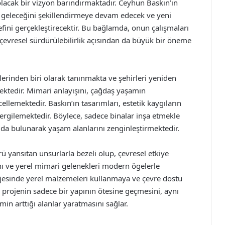
olacak bir vizyon barındırmaktadır. Ceyhun Baskın’ın
in geleceğini şekillendirmeye devam edecek ve yeni
fini gerçekleştirecektir. Bu bağlamda, onun çalışmaları
 çevresel sürdürülebilirlik açısından da büyük bir öneme
inden biri olarak tanınmakta ve şehirleri yeniden
mektedir. Mimari anlayışını, çağdaş yaşamın
lemektedir. Baskın’ın tasarımları, estetik kaygıların
 sergilemektedir. Böylece, sadece binalar inşa etmekle
da bulunarak yaşam alanlarını zenginleştirmektedir.
rü yansıtan unsurlarla bezeli olup, çevresel etkiye
nı ve yerel mimari gelenekleri modern ögelerle
jesinde yerel malzemeleri kullanmaya ve çevre dostu
projenin sadece bir yapının ötesine geçmesini, aynı
in arttığı alanlar yaratmasını sağlar.