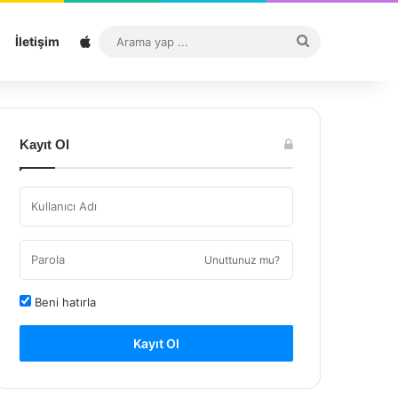
Sitemap
Arama
İletişim
yap
...
Kayıt Ol
Unuttunuz mu?
Beni hatırla
Kayıt Ol