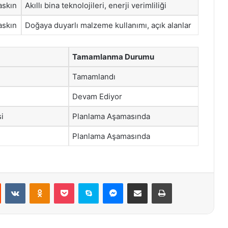
askın
Akıllı bina teknolojileri, enerji verimliliği
askın
Doğaya duyarlı malzeme kullanımı, açık alanlar
Tamamlanma Durumu
Tamamlandı
Devam Ediyor
i
Planlama Aşamasında
Planlama Aşamasında
st
Reddit
VKontakte
Odnoklassniki
Pocket
Skype
Messenger
E-Posta ile paylaş
Yazdır