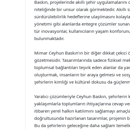
Baskın, projelerinde akıllı şehir uygulamaların
niteliğinde bir unsur olarak görmektedir. Akıllı si
sürdürülebilirlik hedeflerine ulaşılmasını kolayl
yönetimi gibi alanlarda entegre çözümler sunara
tür inovasyonlar, kullanıcıların yaşam konforu
bulunmaktadır.
Mimar Ceyhun Baskın’ın bir diğer dikkat çekici öz
gözetmesidir. Tasarımlarında sadece fiziksel me
toplumsal bağlantıları teşvik eden alanlar da ya
oluşturmak, insanların bir araya gelmesi ve sosy
şehirlerin kimliği ve kültürel dokusu da güçlenm
Yaratıcı çözümleriyle Ceyhun Baskın, şehirlerin 
yaklaşımlarla toplumların ihtiyaçlarına cevap v
itibaren yerel halkın katılımını sağlamayı amaçlam
doğrultusunda hazırlanan tasarımlar, projenin
Bu da şehirlerin geleceğine daha sağlam temelle