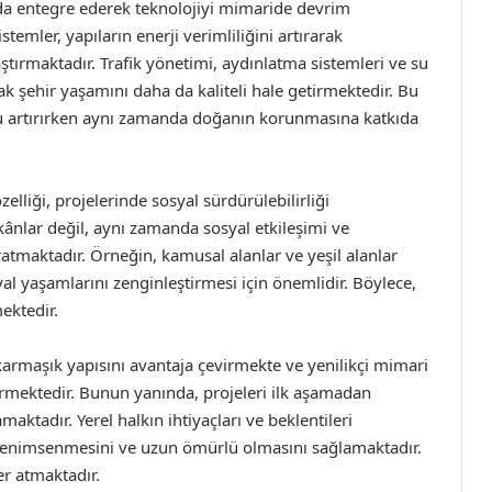
ı da entegre ederek teknolojiyi mimaride devrim
stemler, yapıların enerji verimliliğini artırarak
aştırmaktadır. Trafik yönetimi, aydınlatma sistemleri ve su
k şehir yaşamını daha da kaliteli hale getirmektedir. Bu
nu artırırken aynı zamanda doğanın korunmasına katkıda
elliği, projelerinde sosyal sürdürülebilirliği
kânlar değil, aynı zamanda sosyal etkileşimi ve
ratmaktadır. Örneğin, kamusal alanlar ve yeşil alanlar
al yaşamlarını zenginleştirmesi için önemlidir. Böylece,
ektedir.
karmaşık yapısını avantaja çevirmekte ve yenilikçi mimari
ermektedir. Bunun yanında, projeleri ilk aşamadan
aktadır. Yerel halkın ihtiyaçları ve beklentileri
 benimsenmesini ve uzun ömürlü olmasını sağlamaktadır.
r atmaktadır.