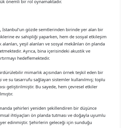
ük önemli bir rol oynamaktadır.
i, İstanbul’un gözde semtlerinden birinde yer alan bir
iklerine ev sahipliği yaparken, hem de sosyal etkileşim
 alanları, yeşil alanları ve sosyal mekânları ön planda
 etmektedir. Ayrıca, bina içerisindeki akustik ve
 artırmayı hedeflemektedir.
ürdürülebilir mimarlık açısından örnek teşkil eden bir
i ve su tasarrufu sağlayan sistemler kullanılmış; toplu
sı geliştirilmiştir. Bu sayede, hem çevresel etkiler
lmıştır.
manda şehirleri yeniden şekillendiren bir düşünce
plumsal ihtiyaçları ön planda tutması ve doğayla uyumlu
yer edinmiştir. Şehirlerin geleceği için sunduğu