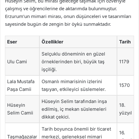
Hüseyin Selim, bu mirası geleceğe taşımak için özveriyle
çalışmış ve öğrencilerine de aktarımda bulunmuştur.
Erzurum’un mimari mirası, onun düşünceleri ve tasarımları
sayesinde bugün de zengin bir öykü sunmaktadır.
Eser
Özellikler
Tarih
Selçuklu döneminin en güzel
Ulu Cami
örneklerinden biri, büyük taş
1179
işçiliği.
Lala Mustafa
Osmanlı mimarisinin izlerini
1570
Paşa Camii
taşıyan, etkileyici süslemeler.
Hüseyin Selim tarafından inşa
Hüseyin
18.
edilmiş, iç mekan süslemeleri
Selim Camii
yüzyıl
dikkat çekici.
Tarih boyunca önemli bir ticaret
16.
Taşmağazalar
merkezi, geleneksel mimari