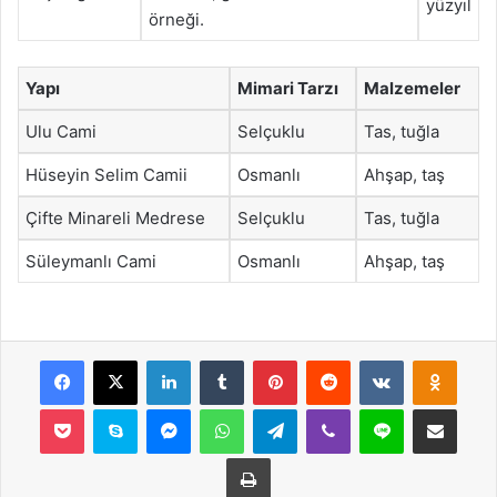
yüzyıl
örneği.
Yapı
Mimari Tarzı
Malzemeler
Ulu Cami
Selçuklu
Tas, tuğla
Hüseyin Selim Camii
Osmanlı
Ahşap, taş
Çifte Minareli Medrese
Selçuklu
Tas, tuğla
Süleymanlı Cami
Osmanlı
Ahşap, taş
Facebook
X
LinkedIn
Tumblr
Pinterest
Reddit
VKontakte
Odnok
Pocket
Skype
Messenger
WhatsApp
Telegram
Viber
Line
E-Posta ile payla
Yazdır