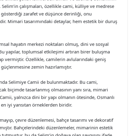
. Selim’in çalışmaları, özellikle cami, külliye ve medrese
e gösterdiği zarafet ve düşünce derinliği, onu
dir. Mimari tasarımındaki detaylar, hem estetik bir duruş
lumsal hayatın merkezi noktaları olmuş, dini ve sosyal
Bu yapılar, toplumsal etkileşimi artıran birer buluşma
p vermiştir. Özellikle, camilerin avlularındaki geniş
n güçlenmesine zemin hazırlamıştır.
ında Selimiye Camii de bulunmaktadır. Bu cami,
yacak biçimde tasarlanmış olmasının yanı sıra, mimari
Camii, yalnızca dini bir yapı olmanın ötesinde, Osmanlı
n iyi yansıtan örneklerden biridir.
kalmayıp, çevre düzenlemesi, bahçe tasarımı ve dekoratif
kmıştır. Bahçelerindeki düzenlemeler, mimarinin estetik
 tutmuştur, bu da Selim’in doğaya olan saygısını ifade