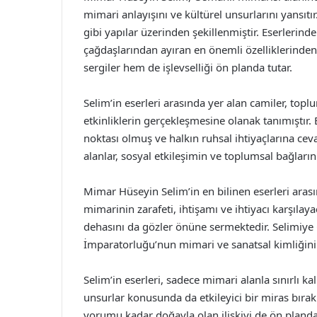
mimari anlayışını ve kültürel unsurlarını yansıtır
gibi yapılar üzerinden şekillenmiştir. Eserlerind
çağdaşlarından ayıran en önemli özelliklerinden
sergiler hem de işlevselliği ön planda tutar.
Selim’in eserleri arasında yer alan camiler, top
etkinliklerin gerçekleşmesine olanak tanımıştır. 
noktası olmuş ve halkın ruhsal ihtiyaçlarına ceva
alanlar, sosyal etkileşimin ve toplumsal bağları
Mimar Hüseyin Selim’in en bilinen eserleri aras
mimarinin zarafeti, ihtişamı ve ihtiyacı karşıla
dehasını da gözler önüne sermektedir. Selimiye 
İmparatorluğu’nun mimari ve sanatsal kimliğini e
Selim’in eserleri, sadece mimari alanla sınırlı 
unsurlar konusunda da etkileyici bir miras bıra
yorumu kadar doğayla olan ilişkiyi de ön planda