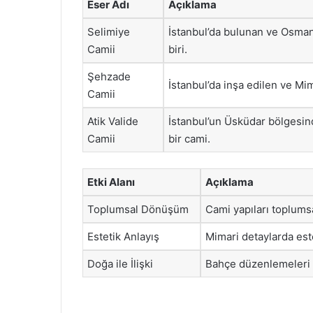
Eser Adı
Açıklama
Selimiye
İstanbul’da bulunan ve Osman
Camii
biri.
Şehzade
İstanbul’da inşa edilen ve Mim
Camii
Atik Valide
İstanbul’un Üsküdar bölgesind
Camii
bir cami.
Etki Alanı
Açıklama
Toplumsal Dönüşüm
Cami yapıları toplumsa
Estetik Anlayış
Mimari detaylarda este
Doğa ile İlişki
Bahçe düzenlemeleri i