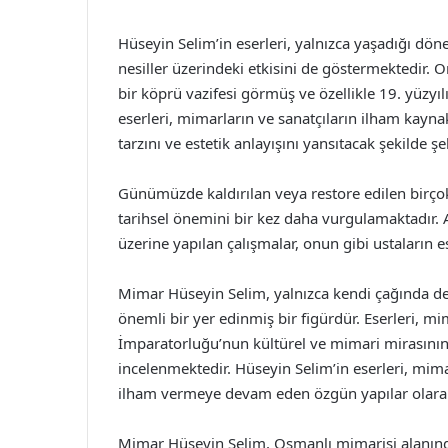
Hüseyin Selim’in eserleri, yalnızca yaşadığı dö
nesiller üzerindeki etkisini de göstermektedir.
bir köprü vazifesi görmüş ve özellikle 19. yüzyılı
eserleri, mimarların ve sanatçıların ilham kayna
tarzını ve estetik anlayışını yansıtacak şekilde şe
Günümüzde kaldırılan veya restore edilen birço
tarihsel önemini bir kez daha vurgulamaktadır. 
üzerine yapılan çalışmalar, onun gibi ustaların e
Mimar Hüseyin Selim, yalnızca kendi çağında de
önemli bir yer edinmiş bir figürdür. Eserleri, mi
İmparatorluğu’nun kültürel ve mimari mirasının
incelenmektedir. Hüseyin Selim’in eserleri, mimar
ilham vermeye devam eden özgün yapılar olarak 
Mimar Hüseyin Selim, Osmanlı mimarisi alanında