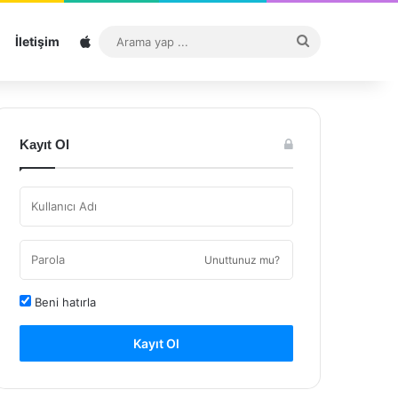
Sitemap
Arama
İletişim
yap
...
Kayıt Ol
Unuttunuz mu?
Beni hatırla
Kayıt Ol