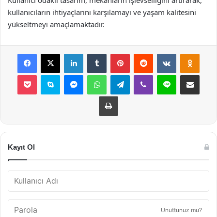
kullanıcıların ihtiyaçlarını karşılamayı ve yaşam kalitesini
yükseltmeyi amaçlamaktadır.
Facebook
X
LinkedIn
Tumblr
Pinterest
Reddit
VKontakte
Odnok
Pocket
Skype
Messenger
WhatsApp
Telegram
Viber
Line
E-Posta ile payla
Yazdır
Kayıt Ol
Unuttunuz mu?