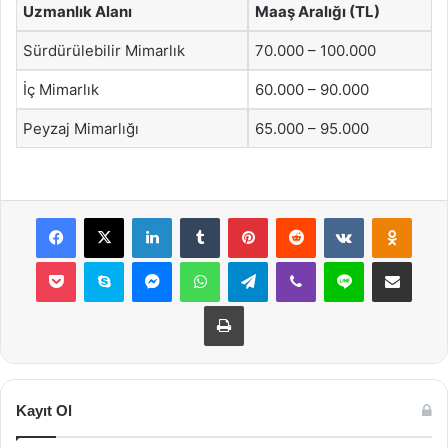
Uzmanlık Alanı
Maaş Aralığı (TL)
Sürdürülebilir Mimarlık
70.000 – 100.000
İç Mimarlık
60.000 – 90.000
Peyzaj Mimarlığı
65.000 – 95.000
Facebook
X
LinkedIn
Tumblr
Pinterest
Reddit
VKontakte
Odnok
Pocket
Skype
Messenger
WhatsApp
Telegram
Viber
Line
E-Posta ile payla
Yazdır
Kayıt Ol