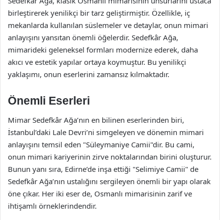
Sedefkâr Ağa, klasik Osmanlı mimarisinin unsurlarını ustaca
birleştirerek yenilikçi bir tarz geliştirmiştir. Özellikle, iç
mekanlarda kullanılan süslemeler ve detaylar, onun mimari
anlayışını yansıtan önemli öğelerdir. Sedefkâr Ağa,
mimarideki geleneksel formları modernize ederek, daha
akıcı ve estetik yapılar ortaya koymuştur. Bu yenilikçi
yaklaşımı, onun eserlerini zamansız kılmaktadır.
Önemli Eserleri
Mimar Sedefkâr Ağa’nın en bilinen eserlerinden biri,
İstanbul’daki Lale Devri’ni simgeleyen ve dönemin mimari
anlayışını temsil eden "Süleymaniye Camii"dir. Bu cami,
onun mimari kariyerinin zirve noktalarından birini oluşturur.
Bunun yanı sıra, Edirne’de inşa ettiği "Selimiye Camii" de
Sedefkâr Ağa’nın ustalığını sergileyen önemli bir yapı olarak
öne çıkar. Her iki eser de, Osmanlı mimarisinin zarif ve
ihtişamlı örneklerindendir.