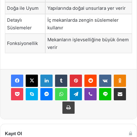
Doğa ile Uyum
Yapılarında doğal unsurlara yer verir
Detaylı
İç mekanlarda zengin süslemeler
Süslemeler
kullanır
Mekanların işlevselliğine büyük önem
Fonksiyonellik
verir
Facebook
X
LinkedIn
Tumblr
Pinterest
Reddit
VKontakte
Odnok
Pocket
Skype
Messenger
WhatsApp
Telegram
Viber
Line
E-Posta ile payla
Yazdır
Kayıt Ol