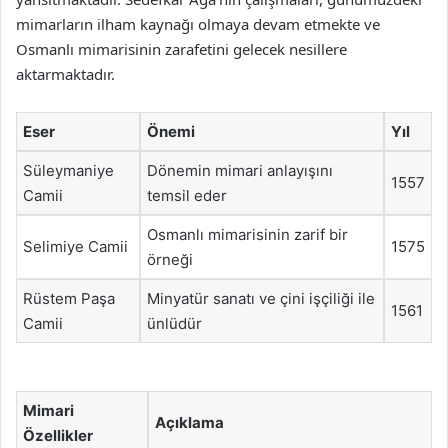
mimarların ilham kaynağı olmaya devam etmekte ve
Osmanlı mimarisinin zarafetini gelecek nesillere
aktarmaktadır.
Eser
Önemi
Yıl
Süleymaniye
Dönemin mimari anlayışını
1557
Camii
temsil eder
Osmanlı mimarisinin zarif bir
Selimiye Camii
1575
örneği
Rüstem Paşa
Minyatür sanatı ve çini işçiliği ile
1561
Camii
ünlüdür
Mimari
Açıklama
Özellikler