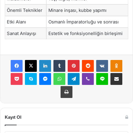
Önemli Teknikler
Minare inşası, kubbe yapımı
Etki Alanı
Osmanlı İmparatorluğu ve sonrası
Sanat Anlayışı
Estetik ve fonksiyonelliğin birleşimi
Facebook
X
LinkedIn
Tumblr
Pinterest
Reddit
VKontakte
Odnok
Pocket
Skype
Messenger
WhatsApp
Telegram
Viber
Line
E-Posta ile payla
Yazdır
Kayıt Ol