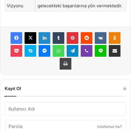
Vizyonu
gelecekteki başarılarına yön vermektedir.
Facebook
X
LinkedIn
Tumblr
Pinterest
Reddit
VKontakte
Odnok
Pocket
Skype
Messenger
WhatsApp
Telegram
Viber
Line
E-Posta ile payla
Yazdır
Kayıt Ol
Unuttunuz mu?