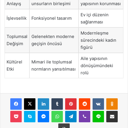
Anlayış
unsurların birleşimi
yapısının korunması
Ev içi düzenin
İşlevsellik
Fonksiyonel tasarım
sağlanması
Modernleşme
Toplumsal
Gelenekten moderne
sürecindeki kadın
Değişim
geçişin öncüsü
figürü
Aile yapısının
Kültürel
Mimari ile toplumsal
dönüşümündeki
Etki
normların yansıtılması
rolü
Facebook
X
LinkedIn
Tumblr
Pinterest
Reddit
VKontakte
Odnok
Pocket
Skype
Messenger
WhatsApp
Telegram
Viber
Line
E-Posta ile payla
Yazdır