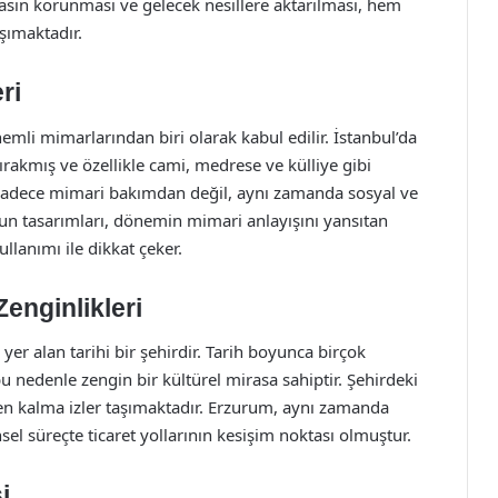
irasın korunması ve gelecek nesillere aktarılması, hem
şımaktadır.
ri
li mimarlarından biri olarak kabul edilir. İstanbul’da
ırakmış ve özellikle cami, medrese ve külliye gibi
i, sadece mimari bakımdan değil, aynı zamanda sosyal ve
un tasarımları, dönemin mimari anlayışını yansıtan
llanımı ile dikkat çeker.
Zenginlikleri
r alan tarihi bir şehirdir. Tarih boyunca birçok
 nedenle zengin bir kültürel mirasa sahiptir. Şehirdeki
en kalma izler taşımaktadır. Erzurum, aynı zamanda
el süreçte ticaret yollarının kesişim noktası olmuştur.
i