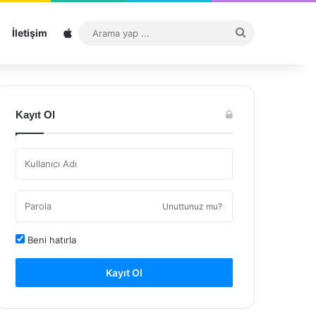
Sitemap
Arama
İletişim
yap
...
Kayıt Ol
Unuttunuz mu?
Beni hatırla
Kayıt Ol