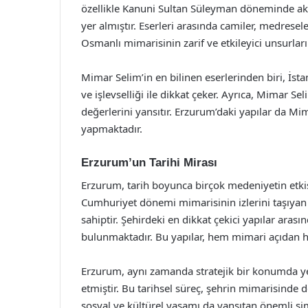
özellikle Kanuni Sultan Süleyman döneminde akt
yer almıştır. Eserleri arasında camiler, medresel
Osmanlı mimarisinin zarif ve etkileyici unsurların
Mimar Selim’in en bilinen eserlerinden biri, İsta
ve işlevselliği ile dikkat çeker. Ayrıca, Mimar Se
değerlerini yansıtır. Erzurum’daki yapılar da Mima
yapmaktadır.
Erzurum’un Tarihi Mirası
Erzurum, tarih boyunca birçok medeniyetin etkisi
Cumhuriyet dönemi mimarisinin izlerini taşıyan 
sahiptir. Şehirdeki en dikkat çekici yapılar aras
bulunmaktadır. Bu yapılar, hem mimari açıdan h
Erzurum, aynı zamanda stratejik bir konumda yer 
etmiştir. Bu tarihsel süreç, şehrin mimarisinde de
sosyal ve kültürel yaşamı da yansıtan önemli si