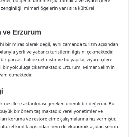
rler, bölgenin tarihine ışık tutmakta ve ziyaretçilere
zenginliği, mimari öğelerin yanı sıra kültürel
 ve Erzurum
i bir miras olarak değil, aynı zamanda turizm açısından
arıyla yerli ve yabancı turistlerin ilgisini çekmektedir.
bir parçası haline gelmiştir ve bu yapılar, ziyaretçilere
 bir yolculuğa çıkarmaktadır. Erzurum, Mimar Selim’in
evam etmektedir.
i
k nesillere aktarılması gereken önemli bir değerdir. Bu
büyük bir önem taşımaktadır. Yerel yönetimler ve
ıları koruma ve restore etme çalışmalarına hız vermiştir.
ltürel kimlik açısından hem de ekonomik açıdan şehrin