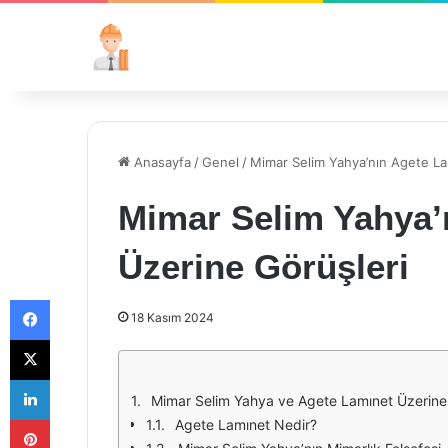
Anasayfa
/
Genel
/
Mimar Selim Yahya’nın Agete La
Mimar Selim Yahya’
Üzerine Görüşleri
Facebook
18 Kasım 2024
X
LinkedIn
Mimar Selim Yahya ve Agete Lamınet Üzerine 
Pinterest
Agete Lamınet Nedir?