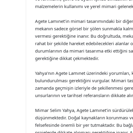
malzemelerin kullanımı ve yerel mimari gelenekl
Agete Lamınet’in mimari tasarımındaki bir diğer
mekanın sadece görsel bir şölen sunmakla kalmay
vermesi gerektiğine inanır. Bu doğrultuda, mekanl
rahat bir şekilde hareket edebilecekleri alanlar o
durumlarının da mimari tasarıma etki ettiğini s
gerektiğine dikkat çekmektedir.
Yahya’nın Agete Lamınet üzerindeki yorumları, 
bulundurulması gerektiğini vurgular. Mimari tas
zamanda geçmişin izleriyle de şekillenmesi gere
unsurlarının ve tarihsel referansların dikkate a
Mimar Selim Yahya, Agete Lamınet’in sürdürüleb
düşünmektedir. Doğal kaynakların korunması ve
felsefesinde önemli bir yer tutmaktadır. Bu bağla
projelerde dikkate alınması gerektiğine inanır. 