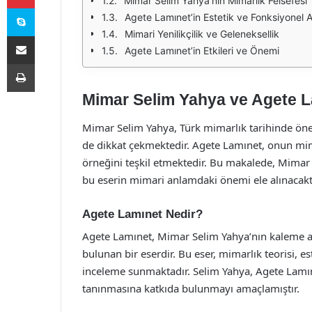
Mimar Selim Yahya’nın Mimarlık Felsefesi
Skype
Agete Lamınet’in Estetik ve Fonksiyonel 
Mimari Yenilikçilik ve Geleneksellik
E-Posta ile paylaş
Agete Lamınet’in Etkileri ve Önemi
Yazdır
Mimar Selim Yahya ve Agete L
Mimar Selim Yahya, Türk mimarlık tarihinde öneml
de dikkat çekmektedir. Agete Lamınet, onun mima
örneğini teşkil etmektedir. Bu makalede, Mimar
bu eserin mimari anlamdaki önemi ele alınacaktı
Agete Lamınet Nedir?
Agete Lamınet, Mimar Selim Yahya’nın kaleme al
bulunan bir eserdir. Bu eser, mimarlık teorisi, e
inceleme sunmaktadır. Selim Yahya, Agete Lamıne
tanınmasına katkıda bulunmayı amaçlamıştır.