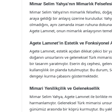
Mimar Selim Yahya’nın Mimarlık Felsefes
Mimar Selim Yahya’nın mimarlık felsefesi, doğaya
araya geldiği bir anlayış üzerine kuruludur. Yah
olmadığını, aynı zamanda insan ruhuna dokuna
Agete Lamınet, onun mimarlık anlayışının temel 
Agete Lamınet’in Estetik ve Fonksiyonel 
Agete Lamınet, estetik açıdan dikkat çekici bir 
doğanın unsurlarını ve geleneksel Türk mimarisin
bir tasarım yaratmıştır. Eserin dış cephesi, gele
kullanışlılık ön planda tutulmuştur. Bu durum, S
dengeyi kurma çabasını göstermektedir.
Mimari Yenilikçilik ve Geleneksellik
Mimar Selim Yahya, Agete Lamınet ile birlikte mi
harmanlamıştır. Geleneksel Türk mimarisi unsurla
günümüz arasında bir köprü kurmuştur. Bu yakl