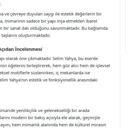
i
 ve çevreye duyulan saygı ile estetik değerlerin bir
ya, mimarinin sadece bir yapı inşa etmekten ibaret
n bir sanat dalı olduğunu savunmaktadır. Bu bağlamda
taşlarını oluşturmaktadır.
Açıdan İncelenmesi
yapı olarak öne çıkmaktadır. Selim Yahya, bu eserde
in öğelerini birleştirerek, hem göz alıcı hem de işlevsel
neksel motiflerle süslenirken, iç mekanlarda ise
elim Yahya’nın estetik ve fonksiyonellik arasındaki
maride yenilikçilik ve gelenekselliği bir arada
rını modern bir bakış açısıyla ele alarak, geçmişle
aşım, hem mimarlık alanında hem de kültürel mirasın