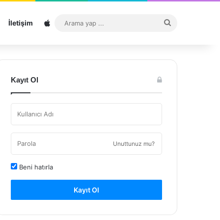
Sitemap
Arama
İletişim
yap
...
Kayıt Ol
Unuttunuz mu?
Beni hatırla
Kayıt Ol