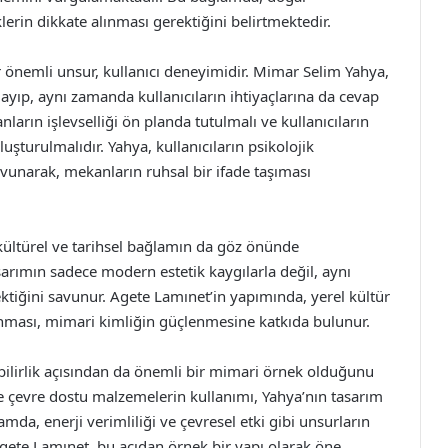
erin dikkate alınması gerektiğini belirtmektedir.
 önemli unsur, kullanıcı deneyimidir. Mimar Selim Yahya,
ıp, aynı zamanda kullanıcıların ihtiyaçlarına da cevap
arın işlevselliği ön planda tutulmalı ve kullanıcıların
luşturulmalıdır. Yahya, kullanıcıların psikolojik
avunarak, mekanların ruhsal bir ifade taşıması
kültürel ve tarihsel bağlamın da göz önünde
arımın sadece modern estetik kaygılarla değil, aynı
ktiğini savunur. Agete Lamınet’in yapımında, yerel kültür
lınması, mimari kimliğin güçlenmesine katkıda bulunur.
ilirlik açısından da önemli bir mimari örnek olduğunu
 çevre dostu malzemelerin kullanımı, Yahya’nın tasarım
mda, enerji verimliliği ve çevresel etki gibi unsurların
Agete Lamınet, bu açıdan örnek bir yapı olarak öne