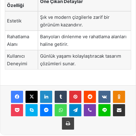
Öne Çıkan Detaylar
Özelliği
Şık ve modern çizgilerle zarif bir
Estetik
görünüm kazandırır.
Rahatlama
Banyoları dinlenme ve rahatlama alanları
Alanı
haline getirir.
Kullanıcı
Günlük yaşamı kolaylaştıracak tasarım
Deneyimi
çözümleri sunar.
Facebook
X
LinkedIn
Tumblr
Pinterest
Reddit
VKontakte
Odnok
Pocket
Skype
Messenger
WhatsApp
Telegram
Viber
Line
E-Posta ile payla
Yazdır