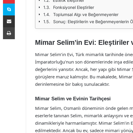
Estetik Eleştiriler
Skype
Fonksiyonel Eleştiriler
Toplumsal Algı ve Beğenmeyenler
E-Posta ile paylaş
Sonuç: Eleştirilerin ve Beğenmeyenlerin 
Yazdır
Mimar Selim’in Evi: Eleştirile
Mimar Selim’in Evi, Türk mimarlık tarihinde önem
İmparatorluğu’nun son dönemlerinde inşa edilen
değerlerini yansıtır. Ancak, her yapı gibi Mimar 
görüşlere maruz kalmıştır. Bu makalede, Mimar S
derinlemesine bir bakış sunulacaktır.
Mimar Selim ve Evinin Tarihçesi
Mimar Selim, Osmanlı döneminin önde gelen mim
eserlerle tanınan Selim, mimarlık anlayışını ve e
dinamikleriyle harmanlamıştır. Mimar Selim’in E
edilmektedir. Ancak bu ev, sadece mimari yönüyl