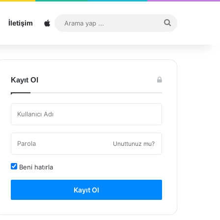
Sitemap
Arama
İletişim
yap
...
Kayıt Ol
Unuttunuz mu?
Beni hatırla
Kayıt Ol