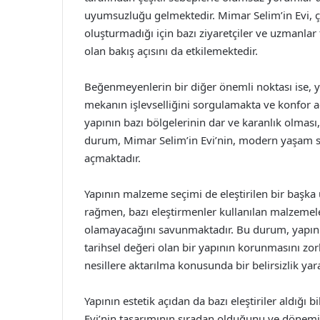
uyumsuzluğu gelmektedir. Mimar Selim’in Evi, çe
oluşturmadığı için bazı ziyaretçiler ve uzmanlar 
olan bakış açısını da etkilemektedir.
Beğenmeyenlerin bir diğer önemli noktası ise, ya
mekanın işlevselliğini sorgulamakta ve konfor aç
yapının bazı bölgelerinin dar ve karanlık olması,
durum, Mimar Selim’in Evi’nin, modern yaşam st
açmaktadır.
Yapının malzeme seçimi de eleştirilen bir başka 
rağmen, bazı eleştirmenler kullanılan malzemel
olamayacağını savunmaktadır. Bu durum, yapının 
tarihsel değeri olan bir yapının korunmasını zorl
nesillere aktarılma konusunda bir belirsizlik yar
Yapının estetik açıdan da bazı eleştiriler aldığı 
Evi’nin tasarımının sıradan olduğunu ve dönemi