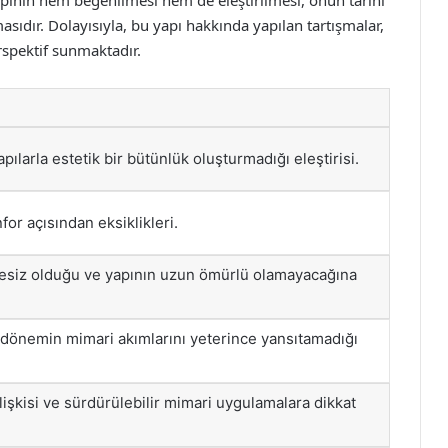
apının hem beğenilmesi hem de eleştirilmesi, onun tarihi
sıdır. Dolayısıyla, bu yapı hakkında yapılan tartışmalar,
spektif sunmaktadır.
pılarla estetik bir bütünlük oluşturmadığı eleştirisi.
for açısından eksiklikleri.
itesiz olduğu ve yapının uzun ömürlü olamayacağına
 dönemin mimari akımlarını yeterince yansıtamadığı
lişkisi ve sürdürülebilir mimari uygulamalara dikkat