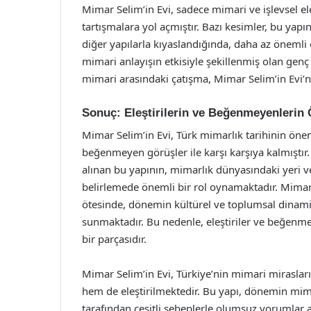
Mimar Selim’in Evi, sadece mimari ve işlevsel eleş
tartışmalara yol açmıştır. Bazı kesimler, bu ya
diğer yapılarla kıyaslandığında, daha az öneml
mimari anlayışın etkisiyle şekillenmiş olan gen
mimari arasındaki çatışma, Mimar Selim’in Evi’ne
Sonuç: Eleştirilerin ve Beğenmeyenlerin
Mimar Selim’in Evi, Türk mimarlık tarihinin önemli
beğenmeyen görüşler ile karşı karşıya kalmıştır.
alınan bu yapının, mimarlık dünyasındaki yeri ve 
belirlemede önemli bir rol oynamaktadır. Mimar 
ötesinde, dönemin kültürel ve toplumsal dinami
sunmaktadır. Bu nedenle, eleştiriler ve beğenme
bir parçasıdır.
Mimar Selim’in Evi, Türkiye’nin mimari mirasla
hem de eleştirilmektedir. Bu yapı, dönemin mima
tarafından çeşitli sebeplerle olumsuz yorumlar al