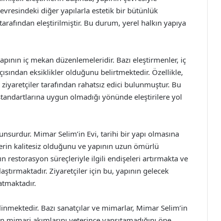
vresindeki diğer yapılarla estetik bir bütünlük
tarafından eleştirilmiştir. Bu durum, yerel halkın yapıya
pının iç mekan düzenlemeleridir. Bazı eleştirmenler, iç
ısından eksiklikler olduğunu belirtmektedir. Özellikle,
 ziyaretçiler tarafından rahatsız edici bulunmuştur. Bu
andartlarına uygun olmadığı yönünde eleştirilere yol
unsurdur. Mimar Selim’in Evi, tarihi bir yapı olmasına
erin kalitesiz olduğunu ve yapının uzun ömürlü
restorasyon süreçleriyle ilgili endişeleri artırmakta ve
aştırmaktadır. Ziyaretçiler için bu, yapının gelecek
atmaktadır.
bilinmektedir. Bazı sanatçılar ve mimarlar, Mimar Selim’in
n mimari akımlarını yeterince yansıtamadığını öne