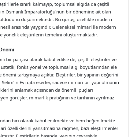
tirilerle sınırlı kalmayıp, toplumsal algıda da çeşitli
pının Osmanlı İmparatorluğu’nun bir dönemine ait olan
i olduğunu düşünmektedir. Bu görüş, özellikle modern
ç nesil arasında yaygındır. Geleneksel mimari ile modern
 yönelik eleştirilerin temelini oluşturmaktadır.
 Önemi
 bir parçası olarak kabul edilse de, çeşitli eleştiriler ve
 Estetik, fonksiyonel ve toplumsal algı boyutlarından ele
önemi tartışmaya açıktır. Eleştiriler, bir yapının değerini
Selim’in Evi gibi eserler, sadece mimari bir yapı olmanın
klerini anlamak açısından da önemli ipuçları
yen görüşler, mimarlık pratiğinin ve tarihinin ayrılmaz
rından biri olarak kabul edilmekte ve hem beğenilmekte
ri özelliklerini yansıtmasına rağmen, bazı eleştirmenler
mıştır. Eleştirilerin başında, yapının çevresiyle