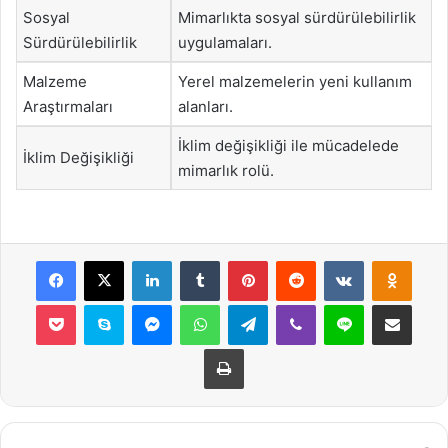
Sosyal
Mimarlıkta sosyal sürdürülebilirlik
Sürdürülebilirlik
uygulamaları.
Malzeme
Yerel malzemelerin yeni kullanım
Araştırmaları
alanları.
İklim değişikliği ile mücadelede
İklim Değişikliği
mimarlık rolü.
Facebook
X
LinkedIn
Tumblr
Pinterest
Reddit
VKontakte
Odnok
Pocket
Skype
Messenger
WhatsApp
Telegram
Viber
Line
E-Posta ile payla
Yazdır