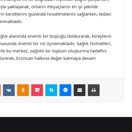
şla yaklaşarak, onların ihtiyaçlarını en iyi şekilde
ın kendilerini güvende hissetmelerini sağlarken, tedavi
lunmaktadır.
ğlık alanında önemli bir boşluğu doldurarak, bireylerin
onusunda önemli bir rol oynamaktadır. Sağlık hizmetleri,
 ile bu merkez, sağlıklı bir toplum oluşturma hedefini
dürerek, Erzincan halkına değer katmaya devam
st
Reddit
VKontakte
Odnoklassniki
Pocket
Skype
Messenger
E-Posta ile paylaş
Yazdır