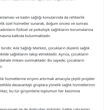
lanlaması ve kadın sağlığı konularında da rehberlik
nelik özel hizmetler sunarak, doğum öncesi ve sonrası
dınların fiziksel ve psikolojik sağlıklarını korumalarına
almasına katkıda bulunmaktadır.
biridir. Aile Sağlığı Merkezi, çocukların düzenli sağlık
kilde sağlıklarını takip etmektedir. Ayrıca, çocukların
müdahale imkanı sunmaktadır. Bu sayede, çocukların
r.
k hizmetlerine erişimi artırmak amacıyla çeşitli projeler
llikle dezavantajlı gruplara yönelik sağlık hizmetlerinin
Merkez, bu tür girişimlerle toplumun her kesimine
uniyeti ile de doğrudan ilişkilidir. Sağlık çalışanları,