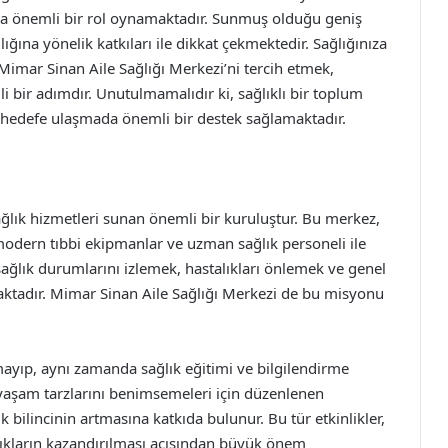
la önemli bir rol oynamaktadır. Sunmuş olduğu geniş
ına yönelik katkıları ile dikkat çekmektedir. Sağlığınıza
Mimar Sinan Aile Sağlığı Merkezi’ni tercih etmek,
i bir adımdır. Unutulmamalıdır ki, sağlıklı bir toplum
bu hedefe ulaşmada önemli bir destek sağlamaktadır.
ağlık hizmetleri sunan önemli bir kuruluştur. Bu merkez,
modern tıbbi ekipmanlar ve uzman sağlık personeli ile
n sağlık durumlarını izlemek, hastalıkları önlemek ve genel
namaktadır. Mimar Sinan Aile Sağlığı Merkezi de bu misyonu
ayıp, aynı zamanda sağlık eğitimi ve bilgilendirme
lı yaşam tarzlarını benimsemeleri için düzenlenen
k bilincinin artmasına katkıda bulunur. Bu tür etkinlikler,
anlıkların kazandırılması açısından büyük önem