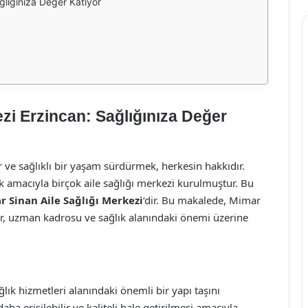
ğlığınıza Değer Katıyor
zi Erzincan: Sağlığınıza Değer
ir ve sağlıklı bir yaşam sürdürmek, herkesin hakkıdır.
ak amacıyla birçok aile sağlığı merkezi kurulmuştur. Bu
 Sinan Aile Sağlığı Merkezi
‘dir. Bu makalede, Mimar
er, uzman kadrosu ve sağlık alanındaki önemi üzerine
lık hizmetleri alanındaki önemli bir yapı taşını
ha erişilebilir ve kaliteli hale getirilmesi amacıyla