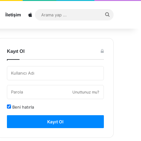
Sitemap
Arama
İletişim
yap
...
Kayıt Ol
Unuttunuz mu?
Beni hatırla
Kayıt Ol