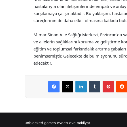
hastalarıyla olan iletişimlerinde empati ve anlayı
karşılamaya çalışmaktadır. Bu yaklaşım, hastalar
süreçlerinin de daha etkili olmasına katkıda bu
Mimar Sinan Aile Sağlığı Merkezi, Erzincan’da sa
ve ailelerin sağlıklarını koruma ve geliştirme k
eğitim ve toplumsal farkındalık artırma çabaları
benimsemiştir. Gelecekte de bu misyonunu sür
edecektir.
Facebook
X
LinkedIn
Tumblr
Pintere
unblocked games
evden eve nakliyat