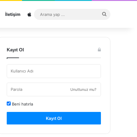
Sitemap
Arama
İletişim
yap
...
Kayıt Ol
Unuttunuz mu?
Beni hatırla
Kayıt Ol