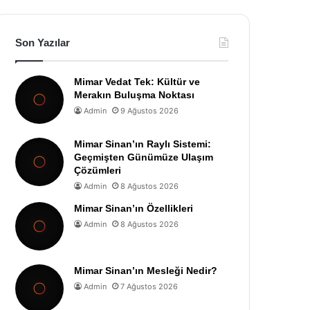
Son Yazılar
Mimar Vedat Tek: Kültür ve
Merakın Buluşma Noktası
Admin
9 Ağustos 2026
Mimar Sinan’ın Raylı Sistemi:
Geçmişten Günümüze Ulaşım
Çözümleri
Admin
8 Ağustos 2026
Mimar Sinan’ın Özellikleri
Admin
8 Ağustos 2026
Mimar Sinan’ın Mesleği Nedir?
Admin
7 Ağustos 2026