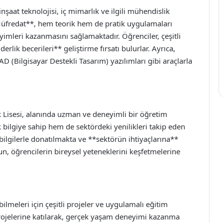
şaat teknolojisi, iç mimarlık ve ilgili mühendislik
Müfredat**, hem teorik hem de pratik uygulamaları
imleri kazanmasını sağlamaktadır. Öğrenciler, çeşitli
erlik becerileri** geliştirme fırsatı bulurlar. Ayrıca,
AD (Bilgisayar Destekli Tasarım) yazılımları gibi araçlarla
Lisesi, alanında uzman ve deneyimli bir öğretim
ilgiye sahip hem de sektördeki yenilikleri takip eden
bilgilerle donatılmakta ve **sektörün ihtiyaçlarına**
, öğrencilerin bireysel yeteneklerini keşfetmelerine
bilmeleri için çeşitli projeler ve uygulamalı eğitim
 projelerine katılarak, gerçek yaşam deneyimi kazanma