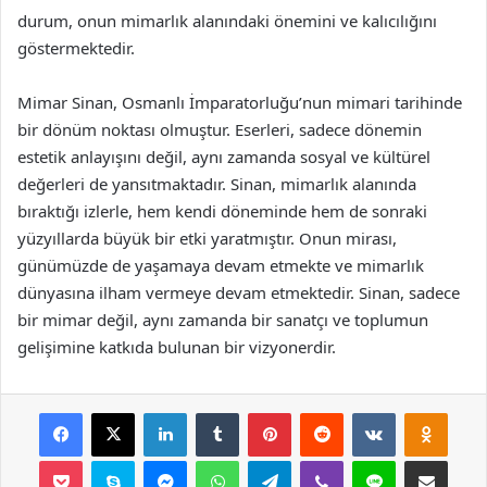
durum, onun mimarlık alanındaki önemini ve kalıcılığını
göstermektedir.
Mimar Sinan, Osmanlı İmparatorluğu’nun mimari tarihinde
bir dönüm noktası olmuştur. Eserleri, sadece dönemin
estetik anlayışını değil, aynı zamanda sosyal ve kültürel
değerleri de yansıtmaktadır. Sinan, mimarlık alanında
bıraktığı izlerle, hem kendi döneminde hem de sonraki
yüzyıllarda büyük bir etki yaratmıştır. Onun mirası,
günümüzde de yaşamaya devam etmekte ve mimarlık
dünyasına ilham vermeye devam etmektedir. Sinan, sadece
bir mimar değil, aynı zamanda bir sanatçı ve toplumun
gelişimine katkıda bulunan bir vizyonerdir.
Facebook
X
LinkedIn
Tumblr
Pinterest
Reddit
VKontakte
Odnok
Pocket
Skype
Messenger
WhatsApp
Telegram
Viber
Line
E-Posta ile payla