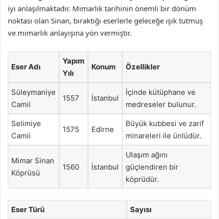
iyi anlaşılmaktadır. Mimarlık tarihinin önemli bir dönüm
noktası olan Sinan, bıraktığı eserlerle geleceğe ışık tutmuş
ve mimarlık anlayışına yön vermiştir.
Yapım
Eser Adı
Konum
Özellikler
Yılı
Süleymaniye
İçinde kütüphane ve
1557
İstanbul
Camii
medreseler bulunur.
Selimiye
Büyük kubbesi ve zarif
1575
Edirne
Camii
minareleri ile ünlüdür.
Ulaşım ağını
Mimar Sinan
1560
İstanbul
güçlendiren bir
Köprüsü
köprüdür.
Eser Türü
Sayısı