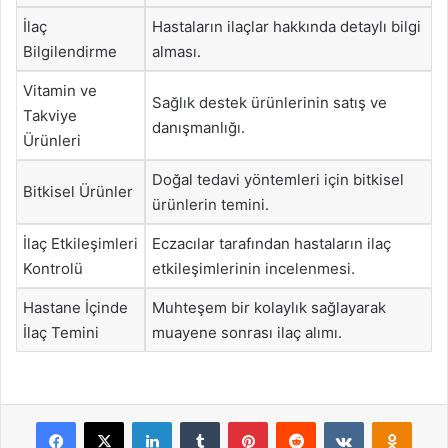
İlaç
Hastaların ilaçlar hakkında detaylı bilgi
Bilgilendirme
alması.
Vitamin ve
Sağlık destek ürünlerinin satış ve
Takviye
danışmanlığı.
Ürünleri
Doğal tedavi yöntemleri için bitkisel
Bitkisel Ürünler
ürünlerin temini.
İlaç Etkileşimleri
Eczacılar tarafından hastaların ilaç
Kontrolü
etkileşimlerinin incelenmesi.
Hastane İçinde
Muhteşem bir kolaylık sağlayarak
İlaç Temini
muayene sonrası ilaç alımı.
Facebook
X
LinkedIn
Tumblr
Pinterest
Reddit
VKontakte
Odnok