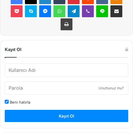
Pocket
Skype
Messenger
WhatsApp
Telegram
Viber
Line
E-Posta ile payla
Yazdır
Kayıt Ol
Unuttunuz mu?
Beni hatırla
Kayıt Ol