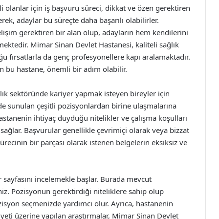
olanlar için iş başvuru süreci, dikkat ve özen gerektiren
erek, adaylar bu süreçte daha başarılı olabilirler.
elişim gerektiren bir alan olup, adayların hem kendilerini
ektedir. Mimar Sinan Devlet Hastanesi, kaliteli sağlık
u fırsatlarla da genç profesyonellere kapı aralamaktadır.
in bu hastane, önemli bir adım olabilir.
ık sektöründe kariyer yapmak isteyen bireyler için
de sunulan çeşitli pozisyonlardan birine ulaşmalarına
astanenin ihtiyaç duyduğu nitelikler ve çalışma koşulları
sağlar. Başvurular genellikle çevrimiçi olarak veya bizzat
sürecinin bir parçası olarak istenen belgelerin eksiksiz ve
r sayfasını incelemekle başlar. Burada mevcut
niz. Pozisyonun gerektirdiği niteliklere sahip olup
zisyon seçmenizde yardımcı olur. Ayrıca, hastanenin
iyeti üzerine yapılan araştırmalar, Mimar Sinan Devlet