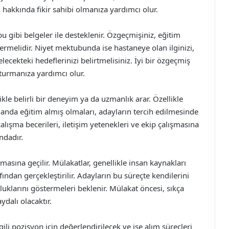
hakkında fikir sahibi olmanıza yardımcı olur.
 gibi belgeler ile desteklenir. Özgeçmişiniz, eğitim
içermelidir. Niyet mektubunda ise hastaneye olan ilginizi,
cekteki hedeflerinizi belirtmelisiniz. İyi bir özgeçmiş
şturmanıza yardımcı olur.
le belirli bir deneyim ya da uzmanlık arar. Özellikle
 alanda eğitim almış olmaları, adayların tercih edilmesinde
alışma becerileri, iletişim yetenekleri ve ekip çalışmasına
ındadır.
sına geçilir. Mülakatlar, genellikle insan kaynakları
fından gerçekleştirilir. Adayların bu süreçte kendilerini
luklarını göstermeleri beklenir. Mülakat öncesi, sıkça
ydalı olacaktır.
ili pozisyon için değerlendirilecek ve işe alım süreçleri