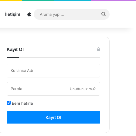
Sitemap
Arama
İletişim
yap
...
Kayıt Ol
Unuttunuz mu?
Beni hatırla
Kayıt Ol