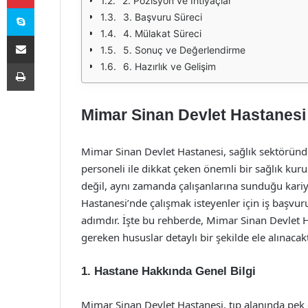
2. Pozisyon ve İhtiyaçlar
Skype
3. Başvuru Süreci
4. Mülakat Süreci
E-Posta ile paylaş
5. Sonuç ve Değerlendirme
Yazdır
6. Hazırlık ve Gelişim
Mimar Sinan Devlet Hastanesi
Mimar Sinan Devlet Hastanesi, sağlık sektöründe
personeli ile dikkat çeken önemli bir sağlık k
değil, aynı zamanda çalışanlarına sunduğu kariye
Hastanesi’nde çalışmak isteyenler için iş başvur
adımdır. İşte bu rehberde, Mimar Sinan Devlet 
gereken hususlar detaylı bir şekilde ele alınacakt
1. Hastane Hakkında Genel Bilgi
Mimar Sinan Devlet Hastanesi, tıp alanında pe