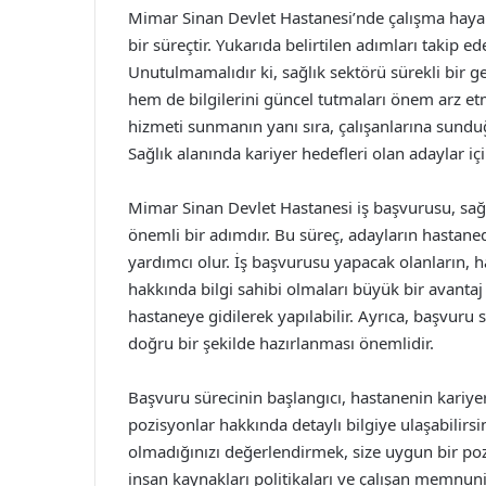
Mimar Sinan Devlet Hastanesi’nde çalışma hayali 
bir süreçtir. Yukarıda belirtilen adımları takip ed
Unutulmamalıdır ki, sağlık sektörü sürekli bir g
hem de bilgilerini güncel tutmaları önem arz etm
hizmeti sunmanın yanı sıra, çalışanlarına sunduğ
Sağlık alanında kariyer hedefleri olan adaylar iç
Mimar Sinan Devlet Hastanesi iş başvurusu, sağl
önemli bir adımdır. Bu süreç, adayların hastane
yardımcı olur. İş başvurusu yapacak olanların, h
hakkında bilgi sahibi olmaları büyük bir avantaj 
hastaneye gidilerek yapılabilir. Ayrıca, başvuru 
doğru bir şekilde hazırlanması önemlidir.
Başvuru sürecinin başlangıcı, hastanenin kariye
pozisyonlar hakkında detaylı bilgiye ulaşabilirsi
olmadığınızı değerlendirmek, size uygun bir po
insan kaynakları politikaları ve çalışan memnun