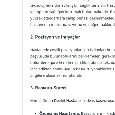
teknolojilerle donatılmış bir sağlık tesisidir. H
ve toplum sağlığını korumak bulunmaktadır. Bu
yüksek standartlara sahip olması beklenmektedir
hastanenin misyonu, vizyonu ve değeri hakkında 
2. Pozisyon ve İhtiyaçlar
Hastanede çeşitli pozisyonlar için iş ilanları b
başvuruda bulunacaklarını belirlemeleri gerekme
bölümlere göre hem hemşirelik, tıbbi destek, ida
inceledikten sonra uygun başvuru yapabilirler. H
bilgilere ulaşmak mümkündür.
3. Başvuru Süreci
Mimar Sinan Devlet Hastanesi’nde iş başvurusu 
Özgeçmiş Hazırlama:
Başvuruların ilk ad