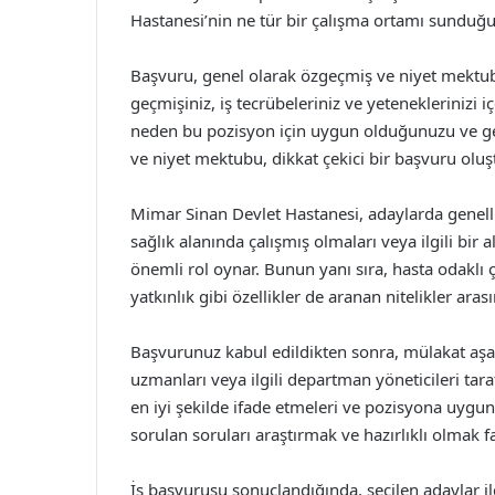
Hastanesi’nin ne tür bir çalışma ortamı sunduğu 
Başvuru, genel olarak özgeçmiş ve niyet mektubu
geçmişiniz, iş tecrübeleriniz ve yeteneklerinizi 
neden bu pozisyon için uygun olduğunuzu ve gele
ve niyet mektubu, dikkat çekici bir başvuru olu
Mimar Sinan Devlet Hastanesi, adaylarda genellik
sağlık alanında çalışmış olmaları veya ilgili bir
önemli rol oynar. Bunun yanı sıra, hasta odaklı ç
yatkınlık gibi özellikler de aranan nitelikler aras
Başvurunuz kabul edildikten sonra, mülakat aşama
uzmanları veya ilgili departman yöneticileri tara
en iyi şekilde ifade etmeleri ve pozisyona uygun
sorulan soruları araştırmak ve hazırlıklı olmak fa
İş başvurusu sonuçlandığında, seçilen adaylar ilg