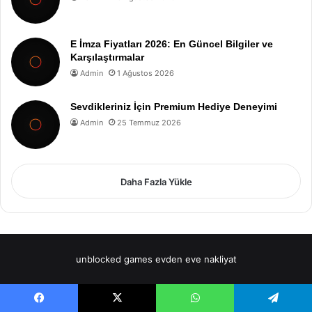
E İmza Fiyatları 2026: En Güncel Bilgiler ve
Karşılaştırmalar
Admin
1 Ağustos 2026
Sevdikleriniz İçin Premium Hediye Deneyimi
Admin
25 Temmuz 2026
Daha Fazla Yükle
unblocked games
evden eve nakliyat
Facebook
X
WhatsApp
Telegram