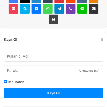
Pocket
Skype
Messenger
WhatsApp
Telegram
Viber
Line
E-Posta ile payla
Yazdır
Kayıt Ol
Unuttunuz mu?
Beni hatırla
Kayıt Ol