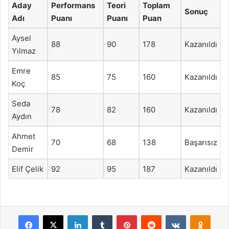
Aday
Performans
Teori
Toplam
Sonuç
Adı
Puanı
Puanı
Puan
Aysel
88
90
178
Kazanıldı
Yılmaz
Emre
85
75
160
Kazanıldı
Koç
Seda
78
82
160
Kazanıldı
Aydın
Ahmet
70
68
138
Başarısız
Demir
Elif Çelik
92
95
187
Kazanıldı
Facebook
X
LinkedIn
Tumblr
Pinterest
Reddit
VKontakte
Odnok