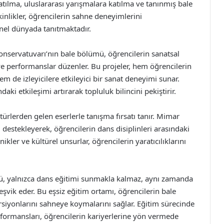
katılma, uluslararası yarışmalara katılma ve tanınmış bale
etkinlikler, öğrencilerin sahne deneyimlerini
nel dünyada tanıtmaktadır.
onservatuvarı’nın bale bölümü, öğrencilerin sanatsal
 ve performanslar düzenler. Bu projeler, hem öğrencilerin
 de izleyicilere etkileyici bir sanat deneyimi sunar.
ki etkileşimi artırarak topluluk bilincini pekiştirir.
ltürlerden gelen eserlerle tanışma fırsatı tanır. Mimar
i destekleyerek, öğrencilerin dans disiplinleri arasındaki
knikler ve kültürel unsurlar, öğrencilerin yaratıcılıklarını
, yalnızca dans eğitimi sunmakla kalmaz, aynı zamanda
teşvik eder. Bu eşsiz eğitim ortamı, öğrencilerin bale
ersiyonlarını sahneye koymalarını sağlar. Eğitim sürecinde
rformansları, öğrencilerin kariyerlerine yön vermede