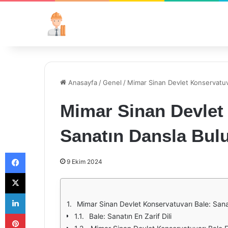
Anasayfa
/
Genel
/
Mimar Sinan Devlet Konservatuv
Mimar Sinan Devlet
Sanatın Dansla Bul
Facebook
9 Ekim 2024
X
LinkedIn
Mimar Sinan Devlet Konservatuvarı Bale: San
Pinterest
Bale: Sanatın En Zarif Dili