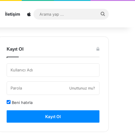
Sitemap
Arama
İletişim
yap
...
Kayıt Ol
Unuttunuz mu?
Beni hatırla
Kayıt Ol