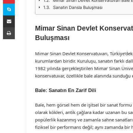
Mimar Sinan Devlet Konservatuvarı Bale E
Skype
Sanatın Dansla Buluşması
E-Posta ile paylaş
Mimar Sinan Devlet Konservat
Yazdır
Buluşması
Mimar Sinan Devlet Konservatuvarı, Türkiye’deki
kurumlardan biridir. Kuruluşu, sanatın farklı da
1982 yılında gerçekleştirilen Mimar Sinan Üniver
konservatuvar, özellikle bale alanında sunduğu e
Bale: Sanatın En Zarif Dili
Bale, hem görsel hem de işitsel bir sanat formu o
olarak kökleri, antik çağlara kadar uzanan bu san
popülerlik kazanmış ve zamanla sahne sanatların
fiziksel bir performans değil; aynı zamanda bir 