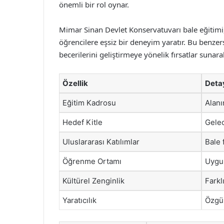
önemli bir rol oynar.
Mimar Sinan Devlet Konservatuvarı bale eğitimi,
öğrencilere eşsiz bir deneyim yaratır. Bu benze
becerilerini geliştirmeye yönelik fırsatlar sunar
Özellik
Deta
Eğitim Kadrosu
Alan
Hedef Kitle
Gelec
Uluslararası Katılımlar
Bale 
Öğrenme Ortamı
Uygul
Kültürel Zenginlik
Farkl
Yaratıcılık
Özgün