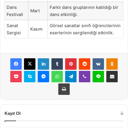
Dans
Farklı dans gruplarının katıldığı bir
Mart
Festivali
dans etkinliği.
Sanat
Görsel sanatlar sınıfı öğrencilerinin
Kasım
Sergisi
eserlerinin sergilendiği etkinlik.
Facebook
X
LinkedIn
Tumblr
Pinterest
Reddit
VKontakte
Odnok
Pocket
Skype
Messenger
WhatsApp
Telegram
Viber
Line
E-Posta ile payla
Yazdır
Kayıt Ol