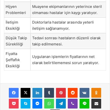
Hijyen
Muayene ekipmanlarının yeterince steril
Problemleri
olmaması hastalar için kaygı yaratıyor.
İletişim
Doktorlarla hastalar arasında yeterli
Eksikliği
iletişim sağlanamıyor.
Düşük Takip
Tedavi sonrası hastaların düzenli olarak
Sürekliliği
takip edilmemesi.
Fiyatta
Uygulanan işlemlerin fiyatlarının net
Şeffaflık
olarak belirtilememesi sorun yaratıyor.
Eksikliği
Facebook
X
LinkedIn
Tumblr
Pinterest
Reddit
VKontakte
Odnok
Pocket
Skype
Messenger
WhatsApp
Telegram
Viber
Line
E-Posta ile payla
Yazdır