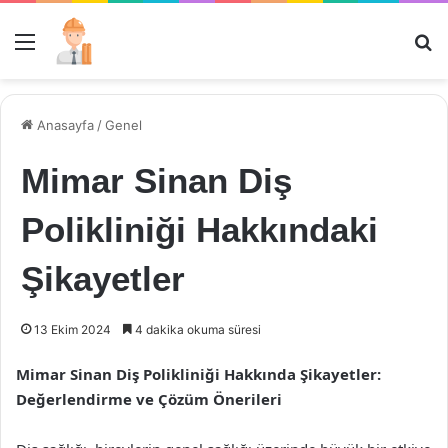
Menü
Ar
Anasayfa
/
Genel
Mimar Sinan Diş
Polikliniği Hakkındaki
Şikayetler
13 Ekim 2024
4 dakika okuma süresi
Mimar Sinan Diş Polikliniği Hakkında Şikayetler:
Değerlendirme ve Çözüm Önerileri