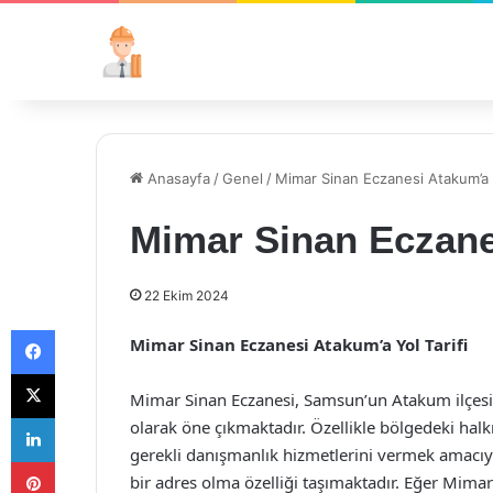
Anasayfa
/
Genel
/
Mimar Sinan Eczanesi Atakum’a Y
Mimar Sinan Eczanes
22 Ekim 2024
Facebook
Mimar Sinan Eczanesi Atakum’a Yol Tarifi
X
Mimar Sinan Eczanesi, Samsun’un Atakum ilçesin
LinkedIn
olarak öne çıkmaktadır. Özellikle bölgedeki halkı
gerekli danışmanlık hizmetlerini vermek amacıyla
Pinterest
bir adres olma özelliği taşımaktadır. Eğer Mima