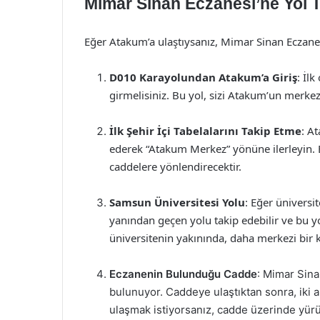
Mimar Sinan Eczanesi’ne Yol Ta
Eğer Atakum’a ulaştıysanız, Mimar Sinan Eczanes
D010 Karayolundan Atakum’a Giriş
: İl
girmelisiniz. Bu yol, sizi Atakum’un merkezi
İlk Şehir İçi Tabelalarını Takip Etme
: At
ederek “Atakum Merkez” yönüne ilerleyin. 
caddelere yönlendirecektir.
Samsun Üniversitesi Yolu
: Eğer üniversi
yanından geçen yolu takip edebilir ve bu y
üniversitenin yakınında, daha merkezi bir
Eczanenin Bulunduğu Cadde
: Mimar Sina
bulunuyor. Caddeye ulaştıktan sonra, iki a
ulaşmak istiyorsanız, cadde üzerinde yü