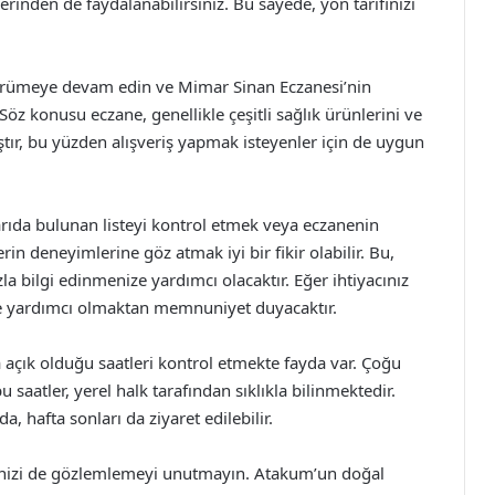
rinden de faydalanabilirsiniz. Bu sayede, yön tarifinizi
ürümeye devam edin ve Mimar Sinan Eczanesi’nin
z konusu eczane, genellikle çeşitli sağlık ürünlerini ve
tır, bu yüzden alışveriş yapmak isteyenler için de uygun
arıda bulunan listeyi kontrol etmek veya eczanenin
in deneyimlerine göz atmak iyi bir fikir olabilir. Bu,
a bilgi edinmenize yardımcı olacaktır. Eğer ihtiyacınız
ze yardımcı olmaktan memnuniyet duyacaktır.
açık olduğu saatleri kontrol etmekte fayda var. Çoğu
u saatler, yerel halk tarafından sıklıkla bilinmektedir.
a, hafta sonları da ziyaret edilebilir.
enizi de gözlemlemeyi unutmayın. Atakum’un doğal