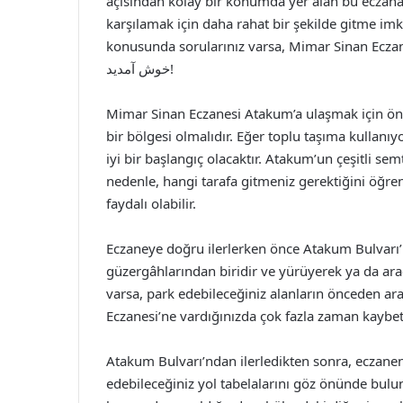
açısından kolay bir konumda yer alan bu eczanayla 
karşılamak için daha rahat bir şekilde gitme im
konusunda sorularınız varsa, Mimar Sinan Eczan
خوش آمدید!
Mimar Sinan Eczanesi Atakum’a ulaşmak için ön
bir bölgesi olmalıdır. Eğer toplu taşıma kullan
iyi bir başlangıç olacaktır. Atakum’un çeşitli se
nedenle, hangi tarafa gitmeniz gerektiğini öğr
faydalı olabilir.
Eczaneye doğru ilerlerken önce Atakum Bulvarı’
güzergâhlarından biridir ve yürüyerek ya da araç
varsa, park edebileceğiniz alanların önceden araş
Eczanesi’ne vardığınızda çok fazla zaman kaybe
Atakum Bulvarı’ndan ilerledikten sonra, eczane
edebileceğiniz yol tabelalarını göz önünde bulun