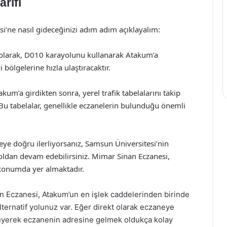
rifi
i’ne nasıl gideceğinizi adım adım açıklayalım:
k olarak, D010 karayolunu kullanarak Atakum’a
 bölgelerine hızla ulaştıracaktır.
akum’a girdikten sonra, yerel trafik tabelalarını takip
Bu tabelalar, genellikle eczanelerin bulunduğu önemli
teye doğru ilerliyorsanız, Samsun Üniversitesi’nin
oldan devam edebilirsiniz. Mimar Sinan Eczanesi,
 konumda yer almaktadır.
n Eczanesi, Atakum’un en işlek caddelerinden birinde
lternatif yolunuz var. Eğer direkt olarak eczaneye
rüyerek eczanenin adresine gelmek oldukça kolay