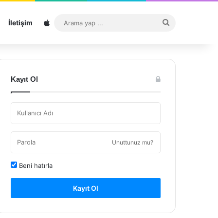
Sitemap
Arama
İletişim
yap
...
Kayıt Ol
Unuttunuz mu?
Beni hatırla
Kayıt Ol