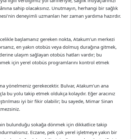
ilgili verdiğimiz yol tarifleriyle, sağlık ihtiyaçlarınızı
kânına sahip olacaksınız. Unutmayın, herhangi bir sağlık
esi’nin deneyimli uzmanları her zaman yardıma hazırdır.
celikle başlamanız gereken nokta, Atakum’un merkezi
ıyorsanız, en yakın otobüs veya dolmuş durağına gitmek,
mtlerine ulaşım sağlayan otobüs hatları vardır; bu
enmek için yerel otobüs programlarını kontrol etmek
na yönelmeniz gerekecektir. Bulvar, Atakum’un ana
la bu yolu takip etmek oldukça kolaydır. Eğer aracınız
tırılması iyi bir fikir olabilir; bu sayede, Mimar Sinan
tmezsiniz.
nin bulunduğu sokağa dönmek için dikkatlice takip
durmalısınız. Eczane, pek çok yerel işletmeye yakın bir