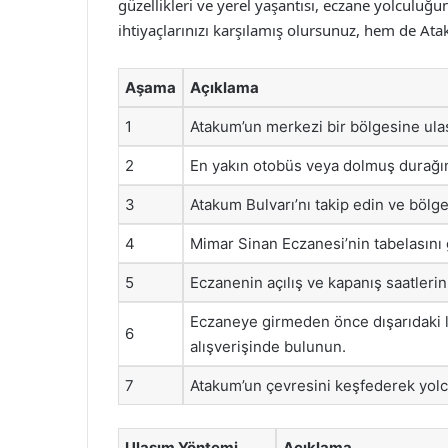
güzellikleri ve yerel yaşantısı, eczane yolculuğu
ihtiyaçlarınızı karşılamış olursunuz, hem de Atak
Aşama
Açıklama
1
Atakum’un merkezi bir bölgesine ula
2
En yakın otobüs veya dolmuş durağın
3
Atakum Bulvarı’nı takip edin ve bölge
4
Mimar Sinan Eczanesi’nin tabelasın
5
Eczanenin açılış ve kapanış saatlerin
Eczaneye girmeden önce dışarıdaki li
6
alışverişinde bulunun.
7
Atakum’un çevresini keşfederek yolc
Ulaşım Yöntemi
Açıklama