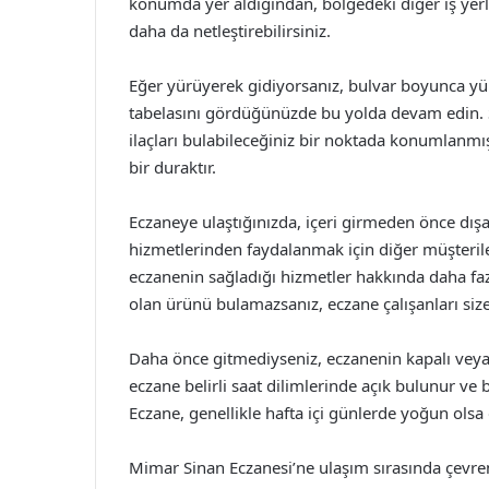
konumda yer aldığından, bölgedeki diğer iş yerle
daha da netleştirebilirsiniz.
Eğer yürüyerek gidiyorsanız, bulvar boyunca y
tabelasını gördüğünüzde bu yolda devam edin. Sö
ilaçları bulabileceğiniz bir noktada konumlanmış
bir duraktır.
Eczaneye ulaştığınızda, içeri girmeden önce dış
hizmetlerinden faydalanmak için diğer müşteriler
eczanenin sağladığı hizmetler hakkında daha fazl
olan ürünü bulamazsanız, eczane çalışanları si
Daha önce gitmediyseniz, eczanenin kapalı veya 
eczane belirli saat dilimlerinde açık bulunur ve b
Eczane, genellikle hafta içi günlerde yoğun olsa d
Mimar Sinan Eczanesi’ne ulaşım sırasında çevr