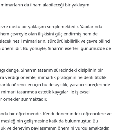
mimarların da ilham alabileceği bir yaklaşım
evre dostu bir yaklaşım sergilemektedir. Yapılarında
 hem çevreyle olan ilişkisini güçlendirmiş hem de
ecek nesil mimarların, sürdürülebilirlik ve çevre bilinci
a önemlidir. Bu yönüyle, Sinan’ın eserleri günümüzde de
dığı denge, Sinan’ın tasarım sürecindeki disiplinin bir
 verdiği önemle, mimarlık pratiğinin ne denli titizlik
rlık öğrencileri için bu detaycılık, yaratıcı süreçlerinde
 mimari tasarımda estetik kaygılar ile işlevsel
air örnekler sunmaktadır.
anda bir öğretmendir. Kendi dönemindeki öğrencilere ve
ık mesleğinin gelişmesine katkıda bulunmuştur. Bu
uk ve deneyim paylaşımının önemini vurgulamaktadır.