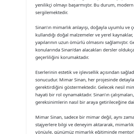
yenilikçi olmayı başarmıştır. Bu durum, modern 
sergilemektedir.
Sinan’ın mimarlık anlayışı, doğayla uyumlu ve ç
kullandığı doğal malzemeler ve yerel kaynaklar,
yapılarının uzun ömürlü olmasını sağlamıştır. Gel
konularında Sinan’dan alacakları dersler oldukç
geçerliliğini korumaktadır.
Eserlerinin estetik ve işlevsellik açısından sağla
sonucudur. Mimar Sinan, her projesinde detaylara
gerektirdiğini göstermektedir. Gelecek nesil mima
hayati bir rol oynamaktadır. Sinan’ın çalışmaları,
gereksinimlerin nasıl bir araya getirileceğine d
Mimar Sinan, sadece bir mimar değil, aynı zam
stajyerlere bilgi ve deneyim aktararak, mimarl
yönüyle, günümüz mimarlık eğitiminde mentorl