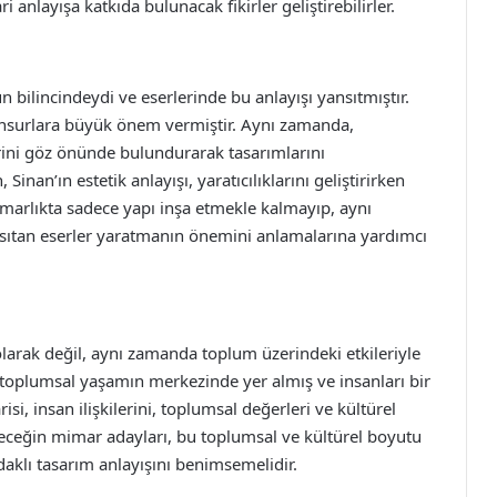
 anlayışa katkıda bulunacak fikirler geliştirebilirler.
bilincindeydi ve eserlerinde bu anlayışı yansıtmıştır.
 unsurlara büyük önem vermiştir. Aynı zamanda,
rini göz önünde bulundurarak tasarımlarını
 Sinan’ın estetik anlayışı, yaratıcılıklarını geliştirirken
Mimarlıkta sadece yapı inşa etmekle kalmayıp, aynı
sıtan eserler yaratmanın önemini anlamalarına yardımcı
olarak değil, aynı zamanda toplum üzerindeki etkileriyle
r, toplumsal yaşamın merkezinde yer almış ve insanları bir
i, insan ilişkilerini, toplumsal değerleri ve kültürel
eleceğin mimar adayları, bu toplumsal ve kültürel boyutu
aklı tasarım anlayışını benimsemelidir.