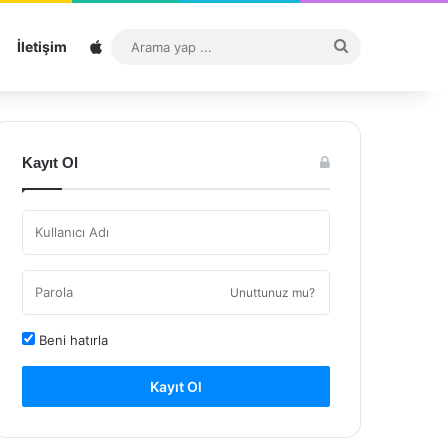
Sitemap
Arama
İletişim
yap
...
Kayıt Ol
Unuttunuz mu?
Beni hatırla
Kayıt Ol