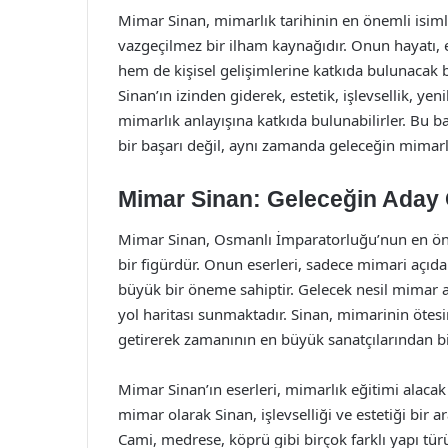
Mimar Sinan, mimarlık tarihinin en önemli isimle
vazgeçilmez bir ilham kaynağıdır. Onun hayatı, 
hem de kişisel gelişimlerine katkıda bulunacak 
Sinan’ın izinden giderek, estetik, işlevsellik, y
mimarlık anlayışına katkıda bulunabilirler. Bu 
bir başarı değil, aynı zamanda geleceğin mimarları
Mimar Sinan: Geleceğin Aday Ö
Mimar Sinan, Osmanlı İmparatorluğu’nun en ön
bir figürdür. Onun eserleri, sadece mimari açıda
büyük bir öneme sahiptir. Gelecek nesil mimar ada
yol haritası sunmaktadır. Sinan, mimarinin ötesi
getirerek zamanının en büyük sanatçılarından bi
Mimar Sinan’ın eserleri, mimarlık eğitimi alacak 
mimar olarak Sinan, işlevselliği ve estetiği bir a
Cami, medrese, köprü gibi birçok farklı yapı tü