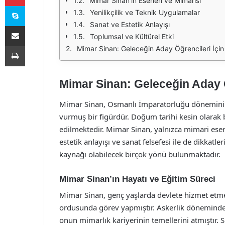
Mimar Sinan'ın Eserleri ve Mimarisi
Skype
Yenilikçilik ve Teknik Uygulamalar
Sanat ve Estetik Anlayışı
E-Posta ile paylaş
Toplumsal ve Kültürel Etki
Yazdır
Mimar Sinan: Geleceğin Aday Öğrencileri İçi
Mimar Sinan: Geleceğin Aday Ö
Mimar Sinan, Osmanlı İmparatorluğu döneminin
vurmuş bir figürdür. Doğum tarihi kesin olarak
edilmektedir. Mimar Sinan, yalnızca mimari eser
estetik anlayışı ve sanat felsefesi ile de dikkatl
kaynağı olabilecek birçok yönü bulunmaktadır.
Mimar Sinan’ın Hayatı ve Eğitim Süreci
Mimar Sinan, genç yaşlarda devlete hizmet etme
ordusunda görev yapmıştır. Askerlik döneminde 
onun mimarlık kariyerinin temellerini atmıştır