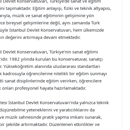
l Devlet Konservatuvarı, Türkiye’de sanat ve eğitim
i taşımaktadır. Eğitim anlayışı, fiziki ve teknik altyapısı,
arıyla, müzik ve sanat eğitiminin gelişimine yön
dece bireysel gelişimlerine değil, aynı zamanda Türk
nüyle İstanbul Devlet Konservatuvarı, hem ülkemizde
nın değerini artırmaya devam etmektedir.
l Devlet Konservatuvarı, Türkiye’nin sanat eğitimi
idir. 1982 yılında kurulan bu konservatuvar, sanatçı
ır. Yükseköğretim alanında uluslararası standartları
kadrosuyla öğrencilerine nitelikli bir eğitim sunmayı
li sanat disiplinlerinde eğitim verirken, öğrencilere
ak onları profesyonel hayata hazırlamaktadır.
tesi İstanbul Devlet Konservatuvarı’nda yalnızca teknik
üşünebilme yeteneklerini ve yaratıcılıklarını da
ro ve müzik sahnesinde pratik yapma imkanı sunarak,
r şekilde artırmaktadır. Düzenlenen etkinlikler ve