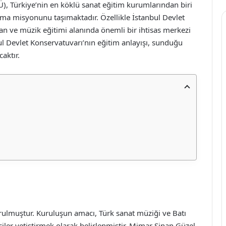
), Türkiye’nin en köklü sanat eğitim kurumlarından biri
unma misyonunu taşımaktadır. Özellikle İstanbul Devlet
an ve müzik eğitimi alanında önemli bir ihtisas merkezi
l Devlet Konservatuvarı’nın eğitim anlayışı, sunduğu
caktır.
rulmuştur. Kuruluşun amacı, Türk sanat müziği ve Batı
mciler yetiştirmek olarak belirlenmiştir. Mimar Sinan Güzel