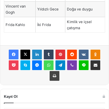
Vincent van
Yıldızlı Gece
Doğa ve duygu
Gogh
Kimlik ve içsel
Frida Kahlo
İki Frida
çatışma
Facebook
X
LinkedIn
Tumblr
Pinterest
Reddit
VKontakte
Odnok
Pocket
Skype
Messenger
WhatsApp
Telegram
Viber
Line
E-Posta ile payla
Yazdır
Kayıt Ol