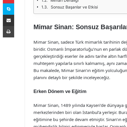
Mimari Dehalığı
Skype
Sonsuz Başarılar ve Etkisi
E-Posta ile paylaş
Mimar Sinan: Sonsuz Başarıla
Yazdır
Mimar Sinan, sadece Türk mimarlık tarihinin değ
biridir. Osmanlı İmparatorluğu’nun en parlak d
gerçekleştirdiği eserler ile adını tarihe altın harf
muhteşem yapılarla sınırlı kalmamış, aynı zamand
Bu makalede, Mimar Sinan’ın eğitim yolculuğunu,
planını detaylı bir şekilde inceleyeceğiz.
Erken Dönem ve Eğitim
Mimar Sinan, 1489 yılında Kayseri’de dünyaya ge
merkezlerinden biri olan İstanbul’a yerleşir. Bur
eğitimine bu şehirde devam etmiştir. Sinan’ın e
mühendislik bilgisi edinmesiyle başlar. Osmanlı