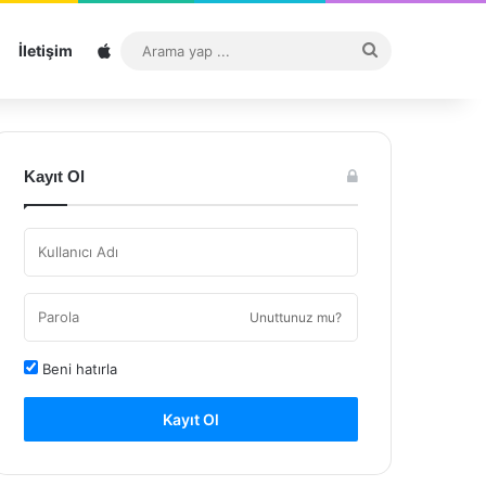
Sitemap
Arama
İletişim
yap
...
Kayıt Ol
Unuttunuz mu?
Beni hatırla
Kayıt Ol