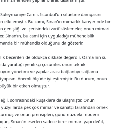
a hizmet eden yapılar olarak tasarlamıştır.
n Süleymaniye Camii, İstanbul’un siluetine damgasını
 etkilemiştir. Bu cami, Sinan’ın mimarlık kariyerinde bir
 genişliği ve içerisindeki zarif süslemeler, onun mimari
r. Sinan’ın, bu cami için uyguladığı mühendislik
zamanda bir mühendis olduğunu da gösterir.
lik becerileri de oldukça dikkate değerdir. Osma’nın su
nda yarattığı yenilikçi çözümler, onun teknik
 suyun yönetimi ve yapılar arası bağlantıyı sağlama
altyapısını önemli ölçüde iyileştirmiştir. Bu durum, onun
büyük bir etken olmuştur.
eğil, sonrasındaki kuşaklara da ulaşmıştır. Onun
i yüzyıllarda pek çok mimar ve sanatçı tarafından örnek
luşturmuş ve onun prensipleri, günümüzdeki modern
gün, Sinan’ın eserleri sadece birer mimari yapı değil,