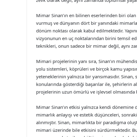
zevk olarak değil, aynı zamanda toplumsal yaşam
Mimar Sinan’ın en bilinen eserlerinden biri ola
vurmuş ve dünyanın dört bir yanındaki mimarları
dönüm noktası olarak kabul edilmektedir. Yapının
vizyonunun en uç noktalarından birini temsil ede
teknikleri, onun sadece bir mimar değil, aynı 
Mimari projelerinin yanı sıra, Sinan’ın mühendis
yolu sistemleri, köprüleri ve birçok kamu yapısı
yeteneklerinin yalnızca bir yansımasıdır. Sinan,
konularında gösterdiği başarılar ile, şehirlerin 
projelerinin uzun ömürlü ve işlevsel olmasında 
Mimar Sinan’ın etkisi yalnızca kendi dönemine d
mimarlık anlayışı ve estetik düşünceleri, sonrak
alınmıştır. Sinan, mimarlıkta bir paradigma o
mimari üzerinde bile etkisini sürdürmektedir. Bu