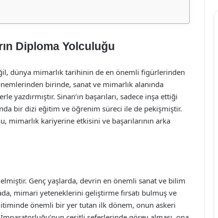
rın Diploma Yolculuğu
il, dünya mimarlık tarihinin de en önemli figürlerinden
önemlerinden birinde, sanat ve mimarlık alanında
lerle yazdırmıştır. Sinan’ın başarıları, sadece inşa ettiği
a bir dizi eğitim ve öğrenim süreci ile de pekişmiştir.
 mimarlık kariyerine etkisini ve başarılarının arka
lmiştir. Genç yaşlarda, devrin en önemli sanat ve bilim
ada, mimari yeteneklerini geliştirme fırsatı bulmuş ve
ğitiminde önemli bir yer tutan ilk dönem, onun askeri
 İmparatorluğu’nun çeşitli seferlerinde görev alması, ona