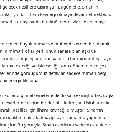
elecek nesillere taşımıştır. Bugün bile, Sinan’ın
laşımlar için bir ilham kaynağı olmaya devam etmektedir.
marlık dünyasında bıraktığı derin izler ile anılmaya
ndiren en büyük mimar ve mühendislerden biri olarak,
an’ın mimarlık kariyeri, onun sanata olan aşkı ve
llarında aldığı eğitim, onu yalnızca bir mimar değil, aynı
tlarının estetiği ve işlevselliği, onu döneminin en çok
eserlerinde gördüğümüz detaylar, sadece mimari değil,
 bir zenginlik sunar.
en kullandığı malzemelerle de dikkat çekmiştir. Taş, tuğla
n eserlerine özgün bir derinlik katmıştır. Üslubundaki
nraki nesiller için ilham kaynağı olmuştur. Sinan’ın
üne odaklanmakla kalmayıp, aynı zamanda yapının iç
muştur. Bu yönüyle, Sinan eserlerini sadece estetik bir