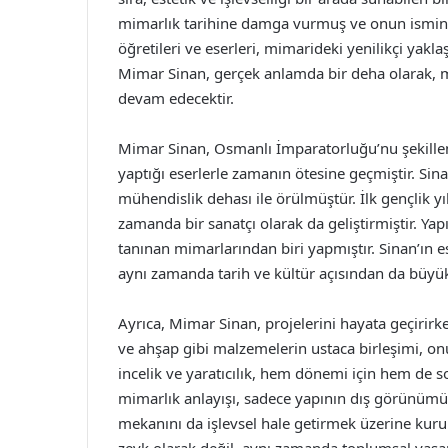
mimarlık tarihine damga vurmuş ve onun ismini g
öğretileri ve eserleri, mimarideki yenilikçi yak
Mimar Sinan, gerçek anlamda bir deha olarak, mi
devam edecektir.
Mimar Sinan, Osmanlı İmparatorluğu’nu şekille
yaptığı eserlerle zamanın ötesine geçmiştir. Sin
mühendislik dehası ile örülmüştür. İlk gençlik yı
zamanda bir sanatçı olarak da geliştirmiştir. Yapı
tanınan mimarlarından biri yapmıştır. Sinan’ın 
aynı zamanda tarih ve kültür açısından da büyük
Ayrıca, Mimar Sinan, projelerini hayata geçirirk
ve ahşap gibi malzemelerin ustaca birleşimi, onu
incelik ve yaratıcılık, hem dönemi için hem de so
mimarlık anlayışı, sadece yapının dış görünüm
mekanını da işlevsel hale getirmek üzerine kurul