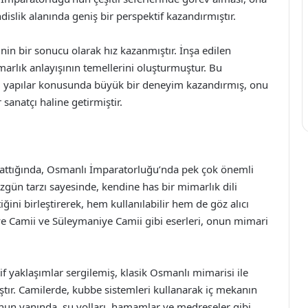
ik alanında geniş bir perspektif kazandırmıştır.
nin bir sonucu olarak hız kazanmıştır. İnşa edilen
marlık anlayışının temellerini oluşturmuştur. Bu
iği yapılar konusunda büyük bir deneyim kazandırmış, onu
 sanatçı haline getirmiştir.
ı attığında, Osmanlı İmparatorluğu’nda pek çok önemli
 özgün tarzı sayesinde, kendine has bir mimarlık dili
tetiğini birleştirerek, hem kullanılabilir hem de göz alıcı
iye Camii ve Süleymaniye Camii gibi eserleri, onun mimari
if yaklaşımlar sergilemiş, klasik Osmanlı mimarisi ile
tır. Camilerde, kubbe sistemleri kullanarak iç mekanın
Bunun yanında, su yolları, hamamlar ve medreseler gibi