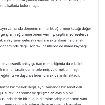
yatına katkıda bulunmuştur.
il, aynı zamanda dönemin mimarlık eğitimine kattığı değer
a gençlerin eğitimine önem vermiş, çeşitli medreselerde
ık anlayışının gelecek nesillere aktarılmasına olanak
i döneminde değil, sonraki nesillerde de ilham kaynağı
ler ve estetik anlayışı, Batı mimarlığında da etkisini
ılı mimar tarafından incelenmiş ve örnek alınmıştır.
eğitimci ve düşünce lideri olarak da anılmaktadır.
lnızca bir meslek değil, aynı zamanda bir sanat dalı
, sürekli öğrenme ve gelişme anlayışının bir
usunda derin bir bilgi birikimine sahip olmasının yanı
bir vizyona sahiptir. Mimar Sinan’ın sonsuz başarıları,