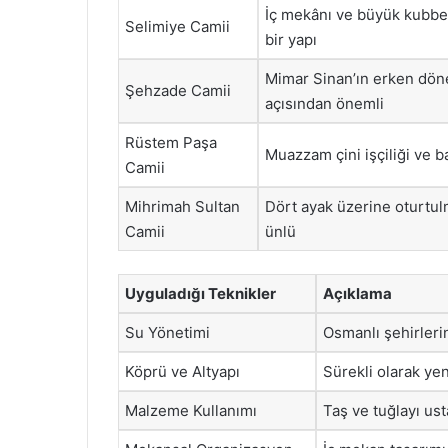
İç mekânı ve büyük kubbes
Selimiye Camii
bir yapı
Mimar Sinan’ın erken dönem
Şehzade Camii
açısından önemli
Rüstem Paşa
Muazzam çini işçiliği ve b
Camii
Mihrimah Sultan
Dört ayak üzerine oturtul
Camii
ünlü
Uyguladığı Teknikler
Açıklama
Su Yönetimi
Osmanlı şehirleri
Köprü ve Altyapı
Sürekli olarak yen
Malzeme Kullanımı
Taş ve tuğlayı ust