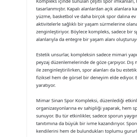
Kompleks içinde sunulan çeşitli spor imkanları, h
tasarlanmıştır. Kapalı alanlardan açık alanlara k
yüzme, basketbol ve daha birçok spor dalına ev sa
aktivitelerle sağlıklı bir yaşam sürmelerine ola
zenginleştiriyor. Böylece kompleks, sadece bir sp
alanlarıyla da entegre bir yaşam alanı oluşturuy
Estetik unsurlar, kompleksin sadece mimari yap
peyzaj düzenlemelerinde de göze çarpıyor. Dış 
ile zenginleştirilirken, spor alanları da bu estet
fiziksel hem de görsel bir deneyim elde ediyor
yaratıyor.
Mimar Sinan Spor Kompleksi, düzenlediği etkinlik
organizasyonlarına ev sahipliği yaparak, hem sp
sunuyor. Bu tür etkinlikler, sadece sporun yay
tanıtımına da büyük bir ivme kazandırıyor. Sporcu
kendilerini hem de bulundukları toplumu gururl