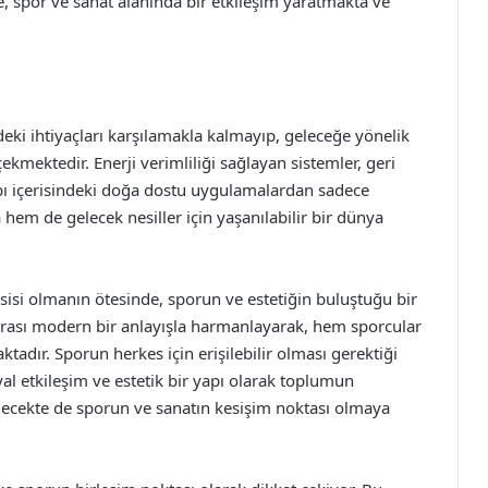
e, spor ve sanat alanında bir etkileşim yaratmakta ve
i ihtiyaçları karşılamakla kalmayıp, geleceğe yönelik
ekmektedir. Enerji verimliliği sağlayan sistemler, geri
apı içerisindeki doğa dostu uygulamalardan sadece
a hem de gelecek nesiller için yaşanılabilir bir dünya
isi olmanın ötesinde, sporun ve estetiğin buluştuğu bir
mirası modern bir anlayışla harmanlayarak, hem sporcular
tadır. Sporun herkes için erişilebilir olması gerektiği
al etkileşim ve estetik bir yapı olarak toplumun
ecekte de sporun ve sanatın kesişim noktası olmaya