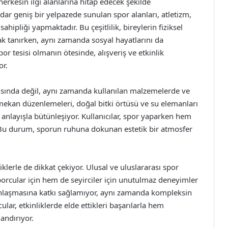
erkesin ilgi alanlarına hitap edecek şekilde
adar geniş bir yelpazede sunulan spor alanları, atletizm,
hipliği yapmaktadır. Bu çeşitlilik, bireylerin fiziksel
nak tanırken, aynı zamanda sosyal hayatlarını da
or tesisi olmanın ötesinde, alışveriş ve etkinlik
or.
ısında değil, aynı zamanda kullanılan malzemelerde ve
mekan düzenlemeleri, doğal bitki örtüsü ve su elemanları
ik anlayışla bütünleşiyor. Kullanıcılar, spor yaparken hem
. Bu durum, sporun ruhuna dokunan estetik bir atmosfer
lerle de dikkat çekiyor. Ulusal ve uluslararası spor
orcular için hem de seyirciler için unutulmaz deneyimler
gınlaşmasına katkı sağlamıyor, aynı zamanda kompleksin
lar, etkinliklerde elde ettikleri başarılarla hem
andırıyor.