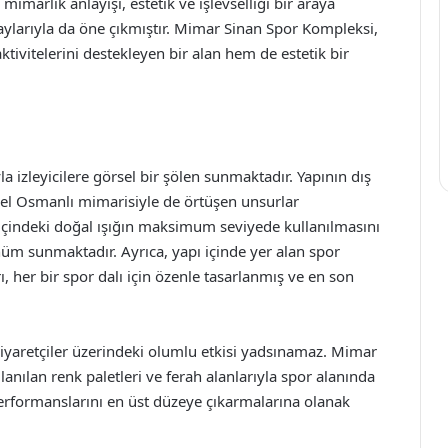
mimarlık anlayışı, estetik ve işlevselliği bir araya
aylarıyla da öne çıkmıştır. Mimar Sinan Spor Kompleksi,
vitelerini destekleyen bir alan hem de estetik bir
a izleyicilere görsel bir şölen sunmaktadır. Yapının dış
sel Osmanlı mimarisiyle de örtüşen unsurlar
 içindeki doğal ışığın maksimum seviyede kullanılmasını
nüm sunmaktadır. Ayrıca, yapı içinde yer alan spor
, her bir spor dalı için özenle tasarlanmış ve en son
 ziyaretçiler üzerindeki olumlu etkisi yadsınamaz. Mimar
nılan renk paletleri ve ferah alanlarıyla spor alanında
erformanslarını en üst düzeye çıkarmalarına olanak