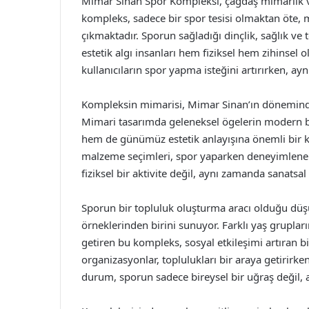
Mimar Sinan Spor Kompleksi, çağdaş mimarlık ve
kompleks, sadece bir spor tesisi olmaktan öte, 
çıkmaktadır. Sporun sağladığı dinçlik, sağlık ve t
estetik algı insanları hem fiziksel hem zihinsel 
kullanıcıların spor yapma isteğini artırırken, a
Kompleksin mimarisi, Mimar Sinan’ın döneminde
Mimari tasarımda geleneksel ögelerin modern bi
hem de günümüz estetik anlayışına önemli bir k
malzeme seçimleri, spor yaparken deneyimlenen a
fiziksel bir aktivite değil, aynı zamanda sanats
Sporun bir topluluk oluşturma aracı olduğu dü
örneklerinden birini sunuyor. Farklı yaş grupları
getiren bu kompleks, sosyal etkileşimi artıran bi
organizasyonlar, toplulukları bir araya getirirke
durum, sporun sadece bireysel bir uğraş değil, a