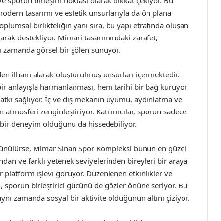
 sporun birleşim noktası olarak dikkat çekiyor. Bu
modern tasarımı ve estetik unsurlarıyla da ön plana
oplumsal birlikteliğin yanı sıra, bu yapı etrafında oluşan
olarak destekliyor. Mimari tasarımındaki zarafet,
ynı zamanda görsel bir şölen sunuyor.
n ilham alarak oluşturulmuş unsurları içermektedir.
r anlayışla harmanlanması, hem tarihi bir bağ kuruyor
atkı sağlıyor. İç ve dış mekanın uyumu, aydınlatma ve
tmosferi zenginleştiriyor. Katılımcılar, sporun sadece
al bir deneyim olduğunu da hissedebiliyor.
şünülürse, Mimar Sinan Spor Kompleksi bunun en güzel
ndan ve farklı yetenek seviyelerinden bireyleri bir araya
r platform işlevi görüyor. Düzenlenen etkinlikler ve
n, sporun birleştirici gücünü de gözler önüne seriyor. Bu
ynı zamanda sosyal bir aktivite olduğunun altını çiziyor.