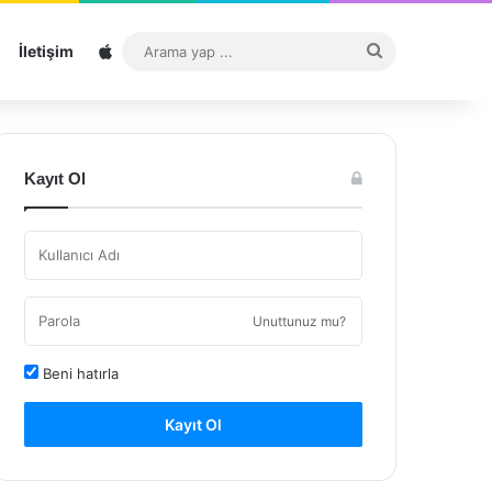
Sitemap
Arama
İletişim
yap
...
Kayıt Ol
Unuttunuz mu?
Beni hatırla
Kayıt Ol