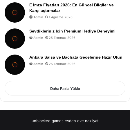
E İmza Fiyatları 2026: En Güncel Bilgiler ve
Karşılaştırmalar
Admin
1 Ağustos 2026
Sevdikleriniz İçin Premium Hediye Deneyimi
Admin
25 Temmuz 2026
Ankara Salsa ve Bachata Gecelerine Hazır Olun
Admin
25 Temmuz 2026
Daha Fazla Yükle
unblocked games
evden eve nakliyat