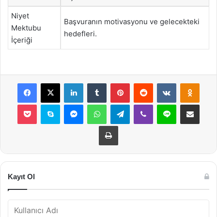
Niyet
Başvuranın motivasyonu ve gelecekteki
Mektubu
hedefleri.
İçeriği
Facebook
X
LinkedIn
Tumblr
Pinterest
Reddit
VKontakte
Odnok
Pocket
Skype
Messenger
WhatsApp
Telegram
Viber
Line
E-Posta ile payla
Yazdır
Kayıt Ol