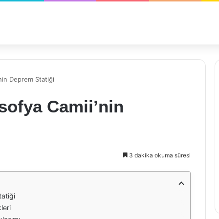
nin Deprem Statiği
sofya Camii’nin
3 dakika okuma süresi
atiği
leri