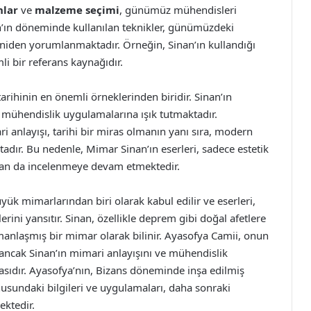
nlar
ve
malzeme seçimi
, günümüz mühendisleri
an’ın döneminde kullanılan teknikler, günümüzdeki
yeniden yorumlanmaktadır. Örneğin, Sinan’ın kullandığı
li bir referans kaynağıdır.
rihinin en önemli örneklerinden biridir. Sinan’ın
mühendislik uygulamalarına ışık tutmaktadır.
ri anlayışı, tarihi bir miras olmanın yanı sıra, modern
adır. Bu nedenle, Mimar Sinan’ın eserleri, sadece estetik
dan da incelenmeye devam etmektedir.
k mimarlarından biri olarak kabul edilir ve eserleri,
ini yansıtır. Sinan, özellikle deprem gibi doğal afetlere
manlaşmış bir mimar olarak bilinir. Ayasofya Camii, onun
 ancak Sinan’ın mimari anlayışını ve mühendislik
tasıdır. Ayasofya’nın, Bizans döneminde inşa edilmiş
usundaki bilgileri ve uygulamaları, daha sonraki
ektedir.