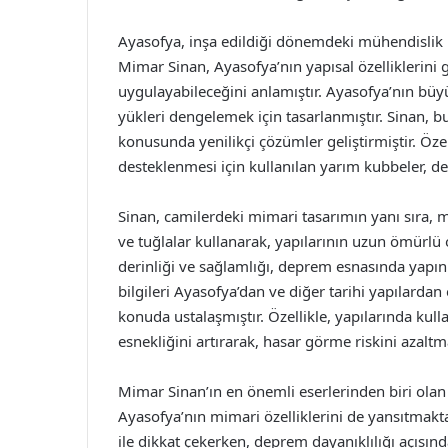
Ayasofya, inşa edildiği dönemdeki mühendislik bi
Mimar Sinan, Ayasofya’nın yapısal özelliklerini g
uygulayabileceğini anlamıştır. Ayasofya’nın büy
yükleri dengelemek için tasarlanmıştır. Sinan, bu
konusunda yenilikçi çözümler geliştirmiştir. Öz
desteklenmesi için kullanılan yarım kubbeler, de
Sinan, camilerdeki mimari tasarımın yanı sıra, m
ve tuğlalar kullanarak, yapılarının uzun ömürlü 
derinliği ve sağlamlığı, deprem esnasında yapının
bilgileri Ayasofya’dan ve diğer tarihi yapılard
konuda ustalaşmıştır. Özellikle, yapılarında ku
esnekliğini artırarak, hasar görme riskini azaltm
Mimar Sinan’ın en önemli eserlerinden biri ola
Ayasofya’nın mimari özelliklerini de yansıtmakt
ile dikkat çekerken, deprem dayanıklılığı açısın