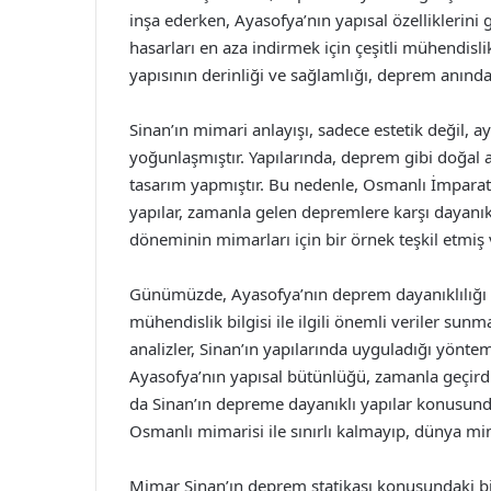
inşa ederken, Ayasofya’nın yapısal özelliklerin
hasarları en aza indirmek için çeşitli mühendisli
yapısının derinliği ve sağlamlığı, deprem anında
Sinan’ın mimari anlayışı, sadece estetik değil, a
yoğunlaşmıştır. Yapılarında, deprem gibi doğal 
tasarım yapmıştır. Bu nedenle, Osmanlı İmparat
yapılar, zamanla gelen depremlere karşı dayanıkl
döneminin mimarları için bir örnek teşkil etmiş v
Günümüzde, Ayasofya’nın deprem dayanıklılığı ü
mühendislik bilgisi ile ilgili önemli veriler sun
analizler, Sinan’ın yapılarında uyguladığı yönte
Ayasofya’nın yapısal bütünlüğü, zamanla geçirdi
da Sinan’ın depreme dayanıklı yapılar konusundak
Osmanlı mimarisi ile sınırlı kalmayıp, dünya mim
Mimar Sinan’ın deprem statikası konusundaki b