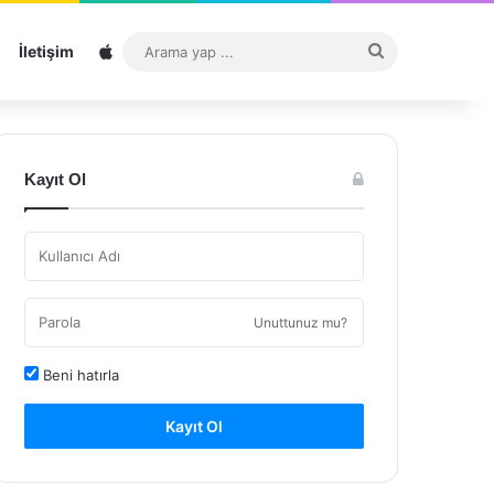
Sitemap
Arama
İletişim
yap
...
Kayıt Ol
Unuttunuz mu?
Beni hatırla
Kayıt Ol