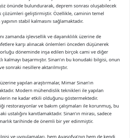
i göz önünde bulundurarak, deprem sonrası oluşabilecek
k çözümleri geliştirmiştir. Özellikle, caminin temel
 yapının stabil kalmasını sağlamaktadır.
ynı zamanda işlevsellik ve dayanıklılık üzerine de
afetlere karşı alınacak önlemleri önceden düşünerek
orluğu döneminde inşa edilen birçok cami ve diğer
ı kalmayı başarmıştır. Sinan’ın bu konudaki bilgisi, onun
e sonraki nesillere aktarılmıştır.
zerine yapılan araştırmalar, Mimar Sinan’ın
maktadır. Modern mühendislik teknikleri ile yapılan
mlerin ne kadar etkili olduğunu göstermektedir.
ği restorasyonlar ve bakım çalışmaları ile korunmuş, bu
i ustalığını kanıtlamaktadır. Sinan’ın mirası, sadece
arlık tarihinde de önemli bir yer edinmiştir.
ilgisi ve uygulamaları, hem Ayasofya’nın hem de kendi