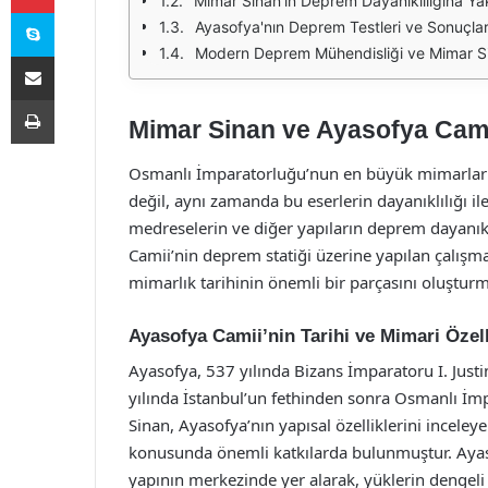
Mimar Sinan'ın Deprem Dayanıklılığına Ya
Skype
Ayasofya'nın Deprem Testleri ve Sonuçlar
Modern Deprem Mühendisliği ve Mimar Sin
E-Posta ile paylaş
Yazdır
Mimar Sinan ve Ayasofya Cami
Osmanlı İmparatorluğu’nun en büyük mimarları
değil, aynı zamanda bu eserlerin dayanıklılığı ile
medreselerin ve diğer yapıların deprem dayanık
Camii’nin deprem statiği üzerine yapılan çalışm
mimarlık tarihinin önemli bir parçasını oluşturm
Ayasofya Camii’nin Tarihi ve Mimari Özell
Ayasofya, 537 yılında Bizans İmparatoru I. Justin
yılında İstanbul’un fethinden sonra Osmanlı İ
Sinan, Ayasofya’nın yapısal özelliklerini inceley
konusunda önemli katkılarda bulunmuştur. Ayaso
yapının merkezinde yer alarak, yüklerin dengeli 