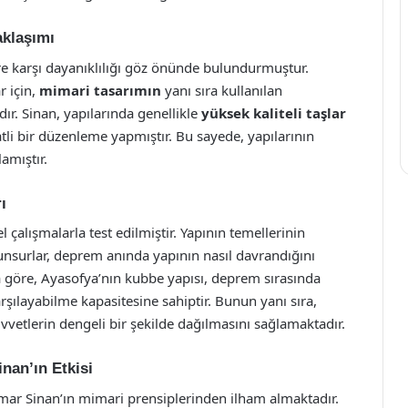
aklaşımı
ere karşı dayanıklılığı göz önünde bulundurmuştur.
r için,
mimari tasarımın
yanı sıra kullanılan
r. Sinan, yapılarında genellikle
yüksek kaliteli taşlar
atli bir düzenleme yapmıştır. Bu sayede, yapılarının
amıştır.
ı
l çalışmalarla test edilmiştir. Yapının temellerinin
i unsurlar, deprem anında yapının nasıl davrandığını
ra göre, Ayasofya’nın kubbe yapısı, deprem sırasında
arşılayabilme kapasitesine sahiptir. Bunun yanı sıra,
uvvetlerin dengeli bir şekilde dağılmasını sağlamaktadır.
nan’ın Etkisi
 Sinan’ın mimari prensiplerinden ilham almaktadır.