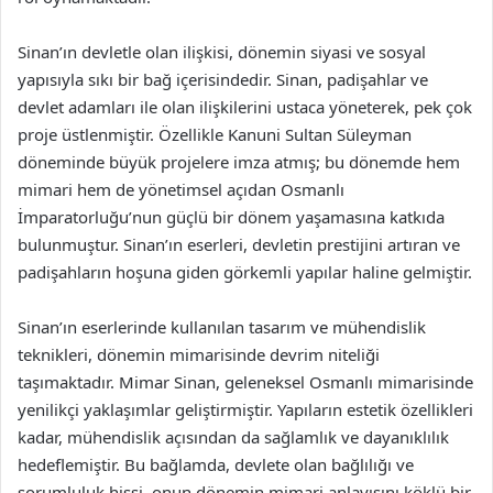
Sinan’ın devletle olan ilişkisi, dönemin siyasi ve sosyal
yapısıyla sıkı bir bağ içerisindedir. Sinan, padişahlar ve
devlet adamları ile olan ilişkilerini ustaca yöneterek, pek çok
proje üstlenmiştir. Özellikle Kanuni Sultan Süleyman
döneminde büyük projelere imza atmış; bu dönemde hem
mimari hem de yönetimsel açıdan Osmanlı
İmparatorluğu’nun güçlü bir dönem yaşamasına katkıda
bulunmuştur. Sinan’ın eserleri, devletin prestijini artıran ve
padişahların hoşuna giden görkemli yapılar haline gelmiştir.
Sinan’ın eserlerinde kullanılan tasarım ve mühendislik
teknikleri, dönemin mimarisinde devrim niteliği
taşımaktadır. Mimar Sinan, geleneksel Osmanlı mimarisinde
yenilikçi yaklaşımlar geliştirmiştir. Yapıların estetik özellikleri
kadar, mühendislik açısından da sağlamlık ve dayanıklılık
hedeflemiştir. Bu bağlamda, devlete olan bağlılığı ve
sorumluluk hissi, onun dönemin mimari anlayışını köklü bir