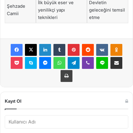
İlk büyük eser ve
Devletin
Şehzade
yenilikçi yapı
geleceğini temsil
Camii
teknikleri
etme
Facebook
X
LinkedIn
Tumblr
Pinterest
Reddit
VKontakte
Odnok
Pocket
Skype
Messenger
WhatsApp
Telegram
Viber
Line
E-Posta ile payla
Yazdır
Kayıt Ol