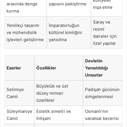
külliyeler
arasında denge
yapısını pekiştirme
inşa etme
kurma
Saray ve
Yenilikçi tasarım
İmparatorluğun
resmi
ve mühendislik
kültürel kimliğini
daireler için
işlevleri geliştirme
yansıtma
özel yapılar
Devletin
Eserler
Özellikler
Yansıtıldığı
Unsurlar
Büyüklük ve üst
Selimiye
Padişah gücünün
düzey mimari
Camii
simgelenmesi
özellikler
Süleymaniye
Estetik simetri ve
Osmanlı’nın
Camii
ihtişam
sanatsal becerisi