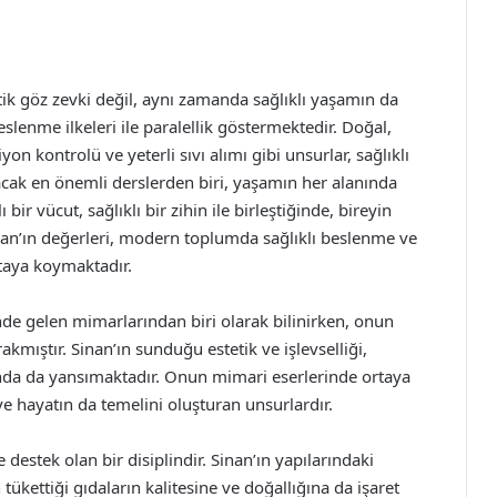
tik göz zevki değil, aynı zamanda sağlıklı yaşamın da
eslenme ilkeleri ile paralellik göstermektedir. Doğal,
on kontrolü ve yeterli sıvı alımı gibi unsurlar, sağlıklı
nacak en önemli derslerden biri, yaşamın her alanında
ir vücut, sağlıklı bir zihin ile birleştiğinde, bireyin
nan’ın değerleri, modern toplumda sağlıklı beslenme ve
taya koymaktadır.
e gelen mimarlarından biri olarak bilinirken, onun
rakmıştır. Sinan’ın sunduğu estetik ve işlevselliği,
nda da yansımaktadır. Onun mimari eserlerinde ortaya
 hayatın da temelini oluşturan unsurlardır.
 destek olan bir disiplindir. Sinan’ın yapılarındaki
ükettiği gıdaların kalitesine ve doğallığına da işaret