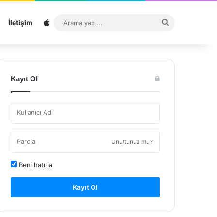
Sitemap
Arama
İletişim
yap
...
Kayıt Ol
Unuttunuz mu?
Beni hatırla
Kayıt Ol