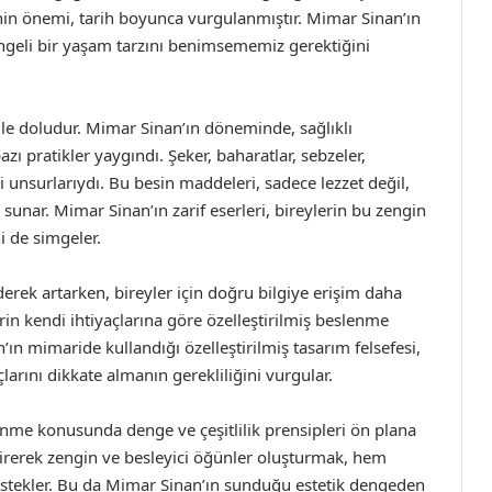
inin önemi, tarih boyunca vurgulanmıştır. Mimar Sinan’ın
dengeli bir yaşam tarzını benimsememiz gerektiğini
 ile doludur. Mimar Sinan’ın döneminde, sağlıklı
 pratikler yaygındı. Şeker, baharatlar, sebzeler,
 unsurlarıydı. Bu besin maddeleri, sadece lezzet değil,
sunar. Mimar Sinan’ın zarif eserleri, bireylerin bu zengin
 de simgeler.
rek artarken, bireyler için doğru bilgiye erişim daha
lerin kendi ihtiyaçlarına göre özelleştirilmiş beslenme
ın mimaride kullandığı özelleştirilmiş tasarım felsefesi,
larını dikkate almanın gerekliliğini vurgular.
lenme konusunda denge ve çeşitlilik prensipleri ön plana
etirerek zengin ve besleyici öğünler oluşturmak, hem
 destekler. Bu da Mimar Sinan’ın sunduğu estetik dengeden