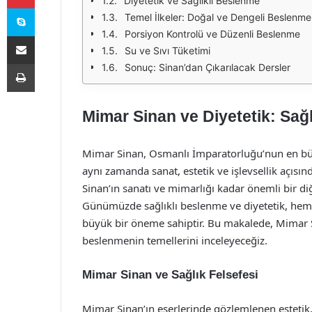
Diyetetik ve Sağlıklı Beslenme
Skype
Temel İlkeler: Doğal ve Dengeli Beslenme
Porsiyon Kontrolü ve Düzenli Beslenme
E-Posta ile paylaş
Su ve Sıvı Tüketimi
Yazdır
Sonuç: Sinan’dan Çıkarılacak Dersler
Mimar Sinan ve Diyetetik: Sağl
Mimar Sinan, Osmanlı İmparatorluğu’nun en büy
aynı zamanda sanat, estetik ve işlevsellik açısı
Sinan’ın sanatı ve mimarlığı kadar önemli bir diğe
Günümüzde sağlıklı beslenme ve diyetetik, hem 
büyük bir öneme sahiptir. Bu makalede, Mimar Si
beslenmenin temellerini inceleyeceğiz.
Mimar Sinan ve Sağlık Felsefesi
Mimar Sinan’ın eserlerinde gözlemlenen estetik, 