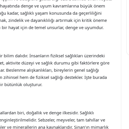
an, hayatında denge ve uyum kavramlarına büyük önem
uğu kadar, sağlıklı yaşam konusunda da geçerliliğini
ak, zindelik ve dayanıklılığı artırmak için kritik öneme
klı bir hayat için de temel unsurlar, denge ve uyumdur.
r bilim dalıdır. İnsanların fiziksel sağlıkları üzerindeki
iyet, aktivite düzeyi ve sağlık durumu gibi faktörlere göre
. Beslenme alışkanlıkları, bireylerin genel sağlığı
 zihinsel hem de fiziksel sağlığı destekler. İşte burada
bir bütünlük oluşturur.
llardan biri, doğallık ve denge ilkesidir. Sağlıklı
ginleştirilmelidir. Sebzeler, meyveler, tam tahıllar ve
ler ve minerallerin ana kaynaklarıdır. Sinan’ın mimarlık