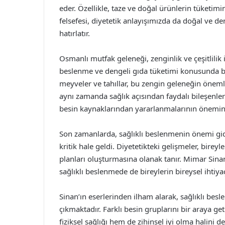
eder. Özellikle, taze ve doğal ürünlerin tüketim
felsefesi, diyetetik anlayışımızda da doğal ve 
hatırlatır.
Osmanlı mutfak geleneği, zenginlik ve çeşitlilik
beslenme ve dengeli gıda tüketimi konusunda bazı
meyveler ve tahıllar, bu zengin geleneğin önemli
aynı zamanda sağlık açısından faydalı bileşenler 
besin kaynaklarından yararlanmalarının önemini
Son zamanlarda, sağlıklı beslenmenin önemi gide
kritik hale geldi. Diyetetikteki gelişmeler, birey
planları oluşturmasına olanak tanır. Mimar Sinan’
sağlıklı beslenmede de bireylerin bireysel ihtiyaç
Sinan’ın eserlerinden ilham alarak, sağlıklı bes
çıkmaktadır. Farklı besin gruplarını bir araya g
fiziksel sağlığı hem de zihinsel iyi olma halini