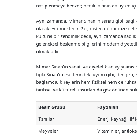
nasiplenmeye benzer; her iki alanın da uyum iç
Aynı zamanda, Mimar Sinan’ın sanatı gibi, sağl
olarak evrilmektedir. Geçmişten günümüze gelen 
kültürel bir zenginlik değil, aynı zamanda sağlı
geleneksel beslenme bilgilerini modern diyetet
olmaktadır.
Mimar Sinan’ın sanatı ve diyetetik anlayışı aras
tıpkı Sinan’ın eserlerindeki uyum gibi, denge, çeşi
bağlamda, bireylerin hem fiziksel hem de ruhsal 
tarihsel ve kültürel unsurları da göz önünde bu
Besin Grubu
Faydaları
Tahıllar
Enerji kaynağı, lif
Meyveler
Vitaminler, antiok