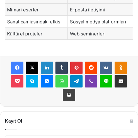
Mimari eserler
E-posta iletişimi
Sanat camiasındaki etkisi
Sosyal medya platformları
Kültürel projeler
Web seminerleri
Facebook
X
LinkedIn
Tumblr
Pinterest
Reddit
VKontakte
Odnok
Pocket
Skype
Messenger
WhatsApp
Telegram
Viber
Line
E-Posta ile payla
Yazdır
Kayıt Ol