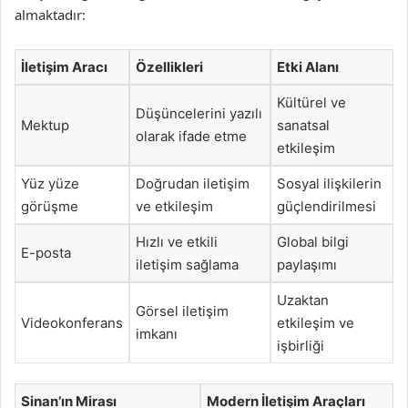
almaktadır:
İletişim Aracı
Özellikleri
Etki Alanı
Kültürel ve
Düşüncelerini yazılı
Mektup
sanatsal
olarak ifade etme
etkileşim
Yüz yüze
Doğrudan iletişim
Sosyal ilişkilerin
görüşme
ve etkileşim
güçlendirilmesi
Hızlı ve etkili
Global bilgi
E-posta
iletişim sağlama
paylaşımı
Uzaktan
Görsel iletişim
Videokonferans
etkileşim ve
imkanı
işbirliği
Sinan’ın Mirası
Modern İletişim Araçları