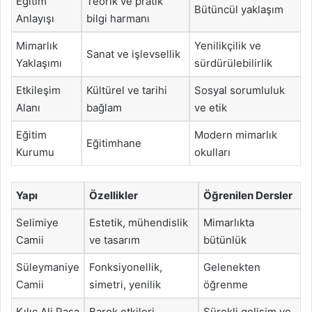
Eğitim
Teorik ve pratik
Bütüncül yaklaşım
Anlayışı
bilgi harmanı
Mimarlık
Yenilikçilik ve
Sanat ve işlevsellik
Yaklaşımı
sürdürülebilirlik
Etkileşim
Kültürel ve tarihi
Sosyal sorumluluk
Alanı
bağlam
ve etik
Eğitim
Modern mimarlık
Eğitimhane
Kurumu
okulları
Yapı
Özellikler
Öğrenilen Dersler
Selimiye
Estetik, mühendislik
Mimarlıkta
Camii
ve tasarım
bütünlük
Süleymaniye
Fonksiyonellik,
Gelenekten
Camii
simetri, yenilik
öğrenme
Kılıç Ali Paşa
Barok etkileri,
Sürekli gelişim ve