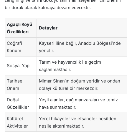
zenginliği ve tarihi dokuyu tanımak isteyenler için önemli
bir durak olarak kalmaya devam edecektir.
Ağaçlı Köyü
Detaylar
Özellikleri
Coğrafi
Kayseri iline bağlı, Anadolu Bölgesi’nde
Konum
yer alır.
Tarım ve hayvancılık ile geçim
Sosyal Yapı
sağlanmaktadır.
Tarihsel
Mimar Sinan’ın doğum yeridir ve ondan
Önem
dolayı kültürel bir merkezdir.
Doğal
Yeşil alanlar, dağ manzaraları ve temiz
Güzellikler
hava sunmaktadır.
Kültürel
Yerel hikayeler ve efsaneler nesilden
Aktiviteler
nesile aktarılmaktadır.