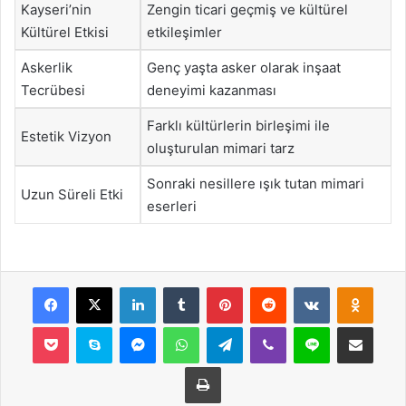
Kayseri’nin
Zengin ticari geçmiş ve kültürel
Kültürel Etkisi
etkileşimler
Askerlik
Genç yaşta asker olarak inşaat
Tecrübesi
deneyimi kazanması
Farklı kültürlerin birleşimi ile
Estetik Vizyon
oluşturulan mimari tarz
Sonraki nesillere ışık tutan mimari
Uzun Süreli Etki
eserleri
Facebook
X
LinkedIn
Tumblr
Pinterest
Reddit
VKontakte
Odnok
Pocket
Skype
Messenger
WhatsApp
Telegram
Viber
Line
E-Posta ile payla
Yazdır