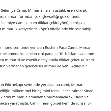
 Selimiye Camii, Mimar Sinan’ın ustalık eseri olarak
en, mimari formdan çok işlevselliği göz önünde
 Selimiye Camii’nin en dikkat çekici yönü, geniş ve
 mimarlık kariyerinde köprü niteliğinde bir role sahip
 Eminönü semtinde yer alan Rüstem Paşa Camii, Mimar
ç mekanında kullanılan çini panolar, Türk-İslam sanatının
dışı mimarisi ve estetik detaylarıyla dikkat çeker. Rüstem
n vermeden geleneksel mimari ile yenilikçiliği bir
l’un Edirnekapı semtinde yer alan bu cami, Mimar
evselliğin mükemmel birleşimini temsil eder. Mimar Sinan,
klerini mimari elemanlarla harmanlayarak, ışığın ve
r mekan yaratmıştır. Camii, hem görsel hem de ruhsal bir