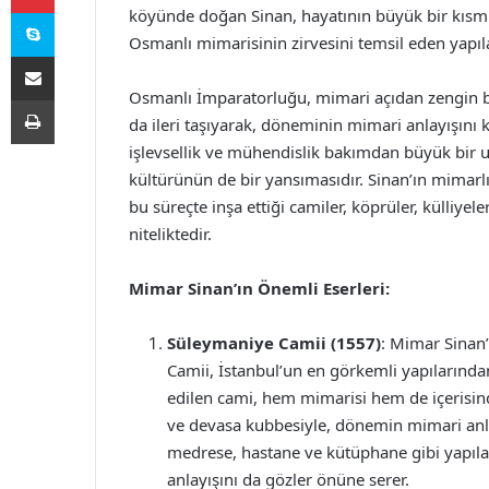
Skype
köyünde doğan Sinan, hayatının büyük bir kısmı
Osmanlı mimarisinin zirvesini temsil eden yapılar
E-Posta ile paylaş
Osmanlı İmparatorluğu, mimari açıdan zengin b
Yazdır
da ileri taşıyarak, döneminin mimari anlayışını kök
işlevsellik ve mühendislik bakımdan büyük bir 
kültürünün de bir yansımasıdır. Sinan’ın mimarlı
bu süreçte inşa ettiği camiler, köprüler, külliye
niteliktedir.
Mimar Sinan’ın Önemli Eserleri:
Süleymaniye Camii (1557)
: Mimar Sinan’
Camii, İstanbul’un en görkemli yapılarında
edilen cami, hem mimarisi hem de içerisinde
ve devasa kubbesiyle, dönemin mimari anlay
medrese, hastane ve kütüphane gibi yapılar
anlayışını da gözler önüne serer.