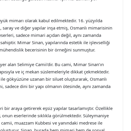
ük mimarı olarak kabul edilmektedir. 16. yüzyılda
 saray ve diğer yapılar inşa etmiş, Osmanlı mimarisinin
n eserleri, sadece mimari açıdan değil, aynı zamanda
iptir. Mimar Sinan, yapılarında estetik ile işlevselliği
 mühendislik becerisinin bir örneğini sunmuştur.
a yer alan Selimiye Camii’dir. Bu cami, Mimar Sinan’ın
pısıyla ve iç mekan süslemeleriyle dikkat çekmektedir.
 ile gökyüzüne uzanan bir siluet oluşturarak, Osmanlı
mi, sadece dini bir yapı olmanın ötesinde, aynı zamanda
i bir araya getirerek eşsiz yapılar tasarlamıştır. Özellikle
r, onun eserlerinde sıklıkla görülmektedir. Süleymaniye
 Bu camii, muazzam Kubbesi ve yanındaki medrese ile
iye oluşturur. Sinan, burada hem mimari hem de sosyal