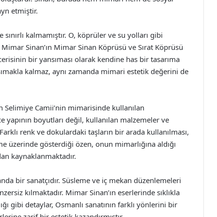
yn etmiştir.
e sınırlı kalmamıştır. O, köprüler ve su yolları gibi
kle Mimar Sinan’ın Mimar Sinan Köprüsü ve Sırat Köprüsü
cerisinin bir yansıması olarak kendine has bir tasarıma
 taşımakla kalmaz, aynı zamanda mimari estetik değerini de
lan Selimiye Camii’nin mimarisinde kullanılan
 yapının boyutları değil, kullanılan malzemeler ve
Farklı renk ve dokulardaki taşların bir arada kullanılması,
eme üzerinde gösterdiği özen, onun mimarlığına aldığı
ndan kaynaklanmaktadır.
nda bir sanatçıdır. Süsleme ve iç mekan düzenlemeleri
nzersiz kılmaktadır. Mimar Sinan’ın eserlerinde sıklıkla
ığı gibi detaylar, Osmanlı sanatının farklı yönlerini bir
rlerine zarif bir estetik kazandırmıştır.