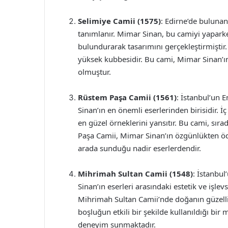
Selimiye Camii (1575)
: Edirne’de bulunan
tanımlanır. Mimar Sinan, bu camiyi yapark
bulundurarak tasarımını gerçekleştirmiştir.
yüksek kubbesidir. Bu cami, Mimar Sinan’ın
olmuştur.
Rüstem Paşa Camii (1561)
: İstanbul’un
Sinan’ın en önemli eserlerinden birisidir. İ
en güzel örneklerini yansıtır. Bu cami, sıra
Paşa Camii, Mimar Sinan’ın özgünlükten ödü
arada sunduğu nadir eserlerdendir.
Mihrimah Sultan Camii (1548)
: İstanbu
Sinan’ın eserleri arasındaki estetik ve işl
Mihrimah Sultan Camii’nde doğanın güzelli
boşluğun etkili bir şekilde kullanıldığı bi
deneyim sunmaktadır.