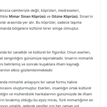
lnızca camileriyle değil, köprüleri, medreseleri,
llikle
Mimar Sinan Köprüsü
ve
Gözne Köprüsü
, Sinan’ın
ılar arasında yer alır. Bu köprüler, sadece taşıma
amanda bölgelere kültürel birer simge olmuştur.
da bir sanatkâr ve kültürel bir figürdür. Onun eserleri,
el zenginliğini günümüze taşımaktadır. Sinan’ın mimarlık
ını belirlemiş ve sonraki kuşaklara ilham kaynağı
erinin etkisi gözlemlenmektedir.
anda mimarlık anlayışını bir sanat formu haline
rasını oluşturmuştur. Eserleri, insanlığın ortak kültürel
etiğin ve mühendislik harikalarının günümüzde de ilham
ın bırakmış olduğu bu eşsiz miras, Türk mimarlığının en
nun ustalığı, gelecek nesiller için her zaman yol