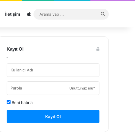
Sitemap
Arama
İletişim
yap
...
Kayıt Ol
Unuttunuz mu?
Beni hatırla
Kayıt Ol