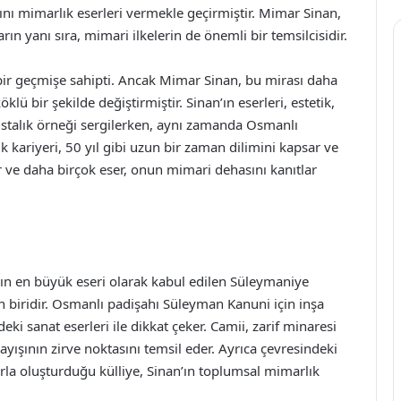
nı mimarlık eserleri vermekle geçirmiştir. Mimar Sinan,
ın yanı sıra, mimari ilkelerin de önemli bir temsilcisidir.
ir geçmişe sahipti. Ancak Mimar Sinan, bu mirası daha
lü bir şekilde değiştirmiştir. Sinan’ın eserleri, estetik,
ustalık örneği sergilerken, aynı zamanda Osmanlı
k kariyeri, 50 yıl gibi uzun bir zaman dilimini kapsar ve
ler ve daha birçok eser, onun mimari dehasını kanıtlar
ın en büyük eseri olarak kabul edilen Süleymaniye
n biridir. Osmanlı padişahı Süleyman Kanuni için inşa
ki sanat eserleri ile dikkat çeker. Camii, zarif minaresi
ışının zirve noktasını temsil eder. Ayrıca çevresindeki
la oluşturduğu külliye, Sinan’ın toplumsal mimarlık