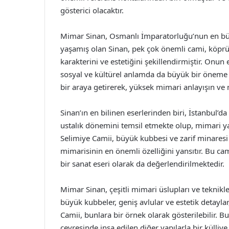
gösterici olacaktır.
Mimar Sinan, Osmanlı İmparatorluğu’nun en büy
yaşamış olan Sinan, pek çok önemli cami, köprü,
karakterini ve estetiğini şekillendirmiştir. Onu
sosyal ve kültürel anlamda da büyük bir öneme sah
bir araya getirerek, yüksek mimari anlayışın ve
Sinan’ın en bilinen eserlerinden biri, İstanbul’d
ustalık dönemini temsil etmekte olup, mimari ya
Selimiye Camii, büyük kubbesi ve zarif minaresi
mimarisinin en önemli özelliğini yansıtır. Bu ca
bir sanat eseri olarak da değerlendirilmektedir.
Mimar Sinan, çeşitli mimari üslupları ve teknikler
büyük kubbeler, geniş avlular ve estetik detayla
Camii, bunlara bir örnek olarak gösterilebilir.
çevresinde inşa edilen diğer yapılarla bir küll