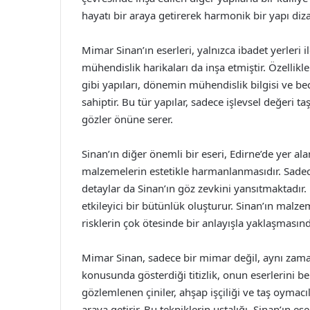
hayatı bir araya getirerek harmonik bir yapı diza
Mimar Sinan’ın eserleri, yalnızca ibadet yerleri il
mühendislik harikaları da inşa etmiştir. Özelli
gibi yapıları, dönemin mühendislik bilgisi ve be
sahiptir. Bu tür yapılar, sadece işlevsel değeri
gözler önüne serer.
Sinan’ın diğer önemli bir eseri, Edirne’de yer a
malzemelerin estetikle harmanlanmasıdır. Sadece
detaylar da Sinan’ın göz zevkini yansıtmaktadır. 
etkileyici bir bütünlük oluşturur. Sinan’ın malz
risklerin çok ötesinde bir anlayışla yaklaşması
Mimar Sinan, sadece bir mimar değil, aynı zama
konusunda gösterdiği titizlik, onun eserlerini be
gözlemlenen çiniler, ahşap işçiliği ve taş oymacıl
araya getirir. Bu tekniklerin ustalığı, Sinan’ın ese